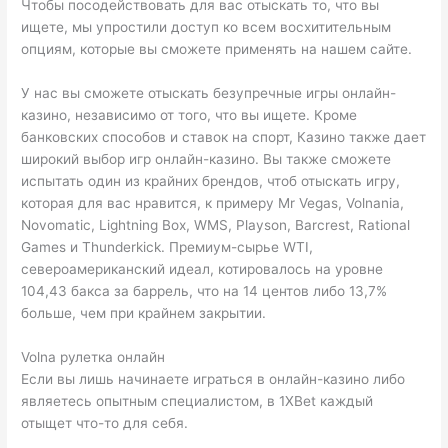
Чтобы посодействовать для вас отыскать то, что вы
ищете, мы упростили доступ ко всем восхитительным
опциям, которые вы сможете применять на нашем сайте.
У нас вы сможете отыскать безупречные игры онлайн-
казино, независимо от того, что вы ищете. Кроме
банковских способов и ставок на спорт, Казино также дает
широкий выбор игр онлайн-казино. Вы также сможете
испытать один из крайних брендов, чтоб отыскать игру,
которая для вас нравится, к примеру Mr Vegas, Volnania,
Novomatic, Lightning Box, WMS, Playson, Barcrest, Rational
Games и Thunderkick. Премиум-сырье WTI,
североамериканский идеал, котировалось на уровне
104,43 бакса за баррель, что на 14 центов либо 13,7%
больше, чем при крайнем закрытии.
Volna рулетка онлайн
Если вы лишь начинаете играться в онлайн-казино либо
являетесь опытным специалистом, в 1XBet каждый
отыщет что-то для себя.