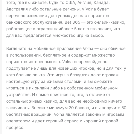
того, где вы живете, будь то США, Англия, Канада,
Австралия либо остальные регионы, у Volna будет
перечень ожидания доступных для вас вариантов
банковского обслуживания. Bet 365 — это онлайн-казино,
работающее в отрасли наиболее 5 лет, а это значит, что
для вас предлагается множество игр на выбор.
Взгляните на мобильное приложение Volna — оно обычное
в использовании, бесплатное и содержит множество
вариантов интересных игр. Volna непревзойденно
подступает не лишь для новейших игроков, но и для тех, у
кого больше опыта. Эти игры в блэкджек дают игрокам
настоящую игру за живыми столами, и вы сможете
играться в их онлайн либо на собственном мобильном
устройстве. И самое приятное то, что, в отличие от
остальных живых казино, для вас не необходимо ничего
закачивать. Внесите минимум 20 баксов, и вы получите 50
бесплатных вращений. Volna является законным игровым
оператором и дает хороший сервис и хороший игровой
процесс.