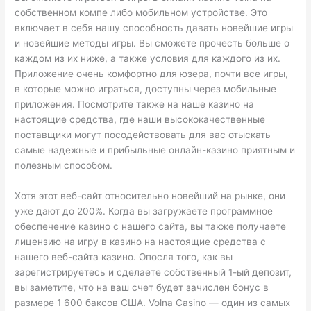
собственном компе либо мобильном устройстве. Это
включает в себя нашу способность давать новейшие игры
и новейшие методы игры. Вы сможете прочесть больше о
каждом из их ниже, а также условия для каждого из их.
Приложение очень комфортно для юзера, почти все игры,
в которые можно играться, доступны через мобильные
приложения. Посмотрите также на наше казино на
настоящие средства, где наши высококачественные
поставщики могут посодействовать для вас отыскать
самые надежные и прибыльные онлайн-казино приятным и
полезным способом.
Хотя этот веб-сайт относительно новейший на рынке, они
уже дают до 200%. Когда вы загружаете программное
обеспечение казино с нашего сайта, вы также получаете
лицензию на игру в казино на настоящие средства с
нашего веб-сайта казино. Опосля того, как вы
зарегистрируетесь и сделаете собственный 1-ый депозит,
вы заметите, что на ваш счет будет зачислен бонус в
размере 1 600 баксов США. Volna Casino — один из самых