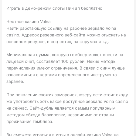
Играть в демо-режим слоты Пин ап бесплатно
Честное казино Volna
Найти работающую ссылку на рабочее зеркало Volna
casino. Адресок резервного веб-сайта можно отыскать на
основном ресурсе, в соц сетях, на форумах и т.д.
Минимальная сумма, которую гемблер может внести на
лицевой счет, составляет 100 рублей. Некие методы
перечисления имеют ограничения. В связи с сиим лучше
ознакомиться с чертами определенного инструмента
заранее.
При появлении схожих заморочек, юзеру сети стоит сходу
же употреблять хоть какое доступное зеркало Volna casino
на сейчас. Сайт-дубль является самым популярным
методом обхода блокировки, независимо от страны
проживания гемблера.
Вы сможете играться в игры в онлайн-казино Volna на