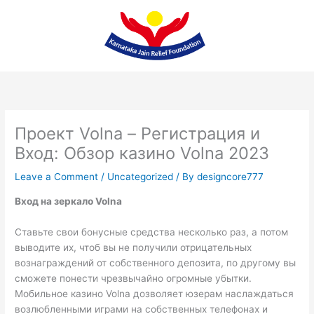
Skip
to
content
Проект Volna – Регистрация и
Вход: Обзор казино Volna 2023
Leave a Comment
/
Uncategorized
/ By
designcore777
Вход на зеркало Volna
Ставьте свои бонусные средства несколько раз, а потом
выводите их, чтоб вы не получили отрицательных
вознаграждений от собственного депозита, по другому вы
сможете понести чрезвычайно огромные убытки.
Мобильное казино Volna дозволяет юзерам наслаждаться
возлюбленными играми на собственных телефонах и