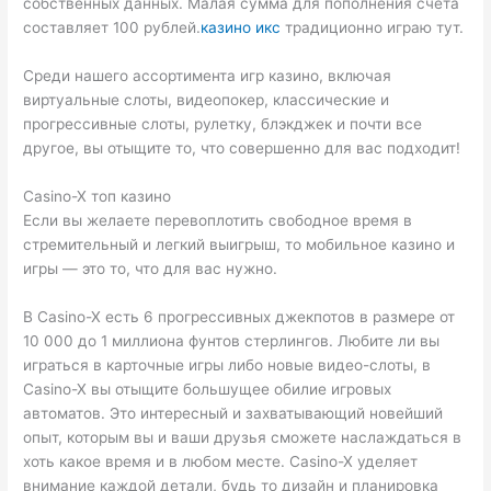
собственных данных. Малая сумма для пополнения счета
составляет 100 рублей.
казино икс
традиционно играю тут.
Среди нашего ассортимента игр казино, включая
виртуальные слоты, видеопокер, классические и
прогрессивные слоты, рулетку, блэкджек и почти все
другое, вы отыщите то, что совершенно для вас подходит!
Casino-X топ казино
Если вы желаете перевоплотить свободное время в
стремительный и легкий выигрыш, то мобильное казино и
игры — это то, что для вас нужно.
В Casino-X есть 6 прогрессивных джекпотов в размере от
10 000 до 1 миллиона фунтов стерлингов. Любите ли вы
играться в карточные игры либо новые видео-слоты, в
Casino-X вы отыщите большущее обилие игровых
автоматов. Это интересный и захватывающий новейший
опыт, которым вы и ваши друзья сможете наслаждаться в
хоть какое время и в любом месте. Casino-X уделяет
внимание каждой детали, будь то дизайн и планировка