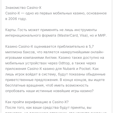
Знакомство Casino-X
Casino-X — одно из первых мобильных казино, основанное
в 2006 году.
Карты. Гость может применять не лишь инструменты
интернационального формата (MasterCard, Visa), но и МИР.
Казино Casino-X оценивается приблизительно в 5,7
миллиона баксов, что является наикрупнейшими онлайн-
игровыми компаниями Англии. Казино также доступно на
мобильных устройствах через Odttop, а также через
приложения Casino-X казино для Nubank и Pocket. Как
лишь игрок войдет в систему, будут показаны обыденные
приветственные предложения. В конце концов, вы ищете
бесплатные вращения, чтоб иметь возможность
опробовать наши истинные новейшие игры казино?
Как пройти верификацию в Casino-X?
После того, как ваши средства будут приняты, вы
вернетесь на домашнюю страничку, где увидите сумму на