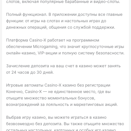
слотов, включая популярные барабанные и видео-слоты.
Полный функционал. В приложении доступны все главные
функции: от игры на слотах и настольных играх до
денежных операций, общения со службой поддержки.
Платформа Casino-X работает на программном
обеспечении Microgaming, что значит круглосуточные игры
онлайн-казино, VIP-акции и полную систему безопасности.
Зачисление депозита на ваш счет в казино может занять
от 24 часов до 30 дней.
Игровые автоматы Casino-X казино без регистрации
Конечно, Casino-X — не единственное место, где вы
отыщите множество моментальных бонусов,
вознаграждений за лояльность и маркетинговых акций.
Выбрав игру казино, вы можете играться в казино
безвозмездно без депозита. Вы также отыщите множество
остальных настольных, карточных и особых игр казино,