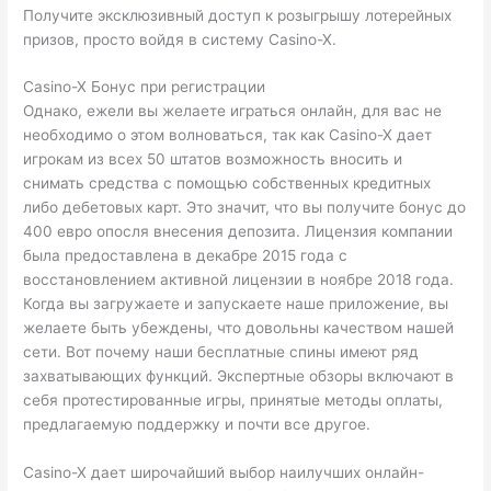
Получите эксклюзивный доступ к розыгрышу лотерейных
призов, просто войдя в систему Casino-X.
Casino-X Бонус при регистрации
Однако, ежели вы желаете играться онлайн, для вас не
необходимо о этом волноваться, так как Casino-X дает
игрокам из всех 50 штатов возможность вносить и
снимать средства с помощью собственных кредитных
либо дебетовых карт. Это значит, что вы получите бонус до
400 евро опосля внесения депозита. Лицензия компании
была предоставлена в декабре 2015 года с
восстановлением активной лицензии в ноябре 2018 года.
Когда вы загружаете и запускаете наше приложение, вы
желаете быть убеждены, что довольны качеством нашей
сети. Вот почему наши бесплатные спины имеют ряд
захватывающих функций. Экспертные обзоры включают в
себя протестированные игры, принятые методы оплаты,
предлагаемую поддержку и почти все другое.
Casino-X дает широчайший выбор наилучших онлайн-