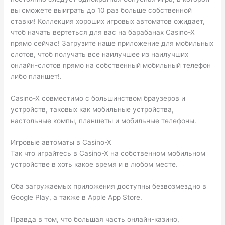
вы сможете выиграть до 10 раз больше собственной
ставки! Коллекция хороших игровых автоматов ожидает,
чтоб начать вертеться для вас на барабанах Casino-X
прямо сейчас! Загрузите наше приложение для мобильных
слотов, чтоб получать все наилучшее из наилучших
онлайн-слотов прямо на собственный мобильный телефон
либо планшет!.
Casino-X совместимо с большинством браузеров и
устройств, таковых как мобильные устройства,
настольные компы, планшеты и мобильные телефоны.
Игровые автоматы в Casino-X
Так что играйтесь в Casino-X на собственном мобильном
устройстве в хоть какое время и в любом месте.
Оба загружаемых приложения доступны безвозмездно в
Google Play, а также в Apple App Store.
Правда в том, что большая часть онлайн-казино,