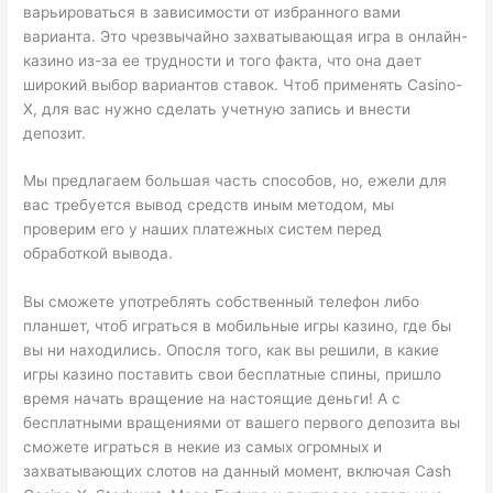
варьироваться в зависимости от избранного вами
варианта. Это чрезвычайно захватывающая игра в онлайн-
казино из-за ее трудности и того факта, что она дает
широкий выбор вариантов ставок. Чтоб применять Casino-
X, для вас нужно сделать учетную запись и внести
депозит.
Мы предлагаем большая часть способов, но, ежели для
вас требуется вывод средств иным методом, мы
проверим его у наших платежных систем перед
обработкой вывода.
Вы сможете употреблять собственный телефон либо
планшет, чтоб играться в мобильные игры казино, где бы
вы ни находились. Опосля того, как вы решили, в какие
игры казино поставить свои бесплатные спины, пришло
время начать вращение на настоящие деньги! А с
бесплатными вращениями от вашего первого депозита вы
сможете играться в некие из самых огромных и
захватывающих слотов на данный момент, включая Cash