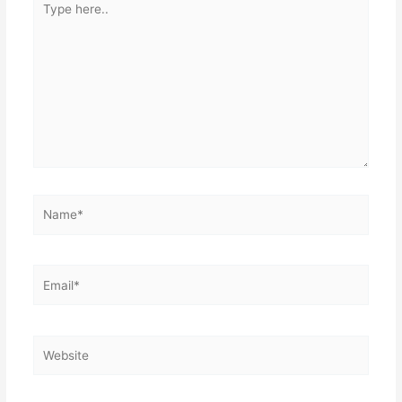
here..
Name*
Email*
Website