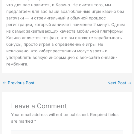
что для вас нравится, в Казино. Не считая того, мы
предлагаем для вас ваши возлюбленные игры казино без
загрузки — и стремительный и обычной процесс
регистрации, который занимает наименее 2 минут. Одним
из самых захватывающих качеств мобильной платформы
Казино является тот факт, что вы сможете зарабатывать
бонусы, просто играя в определенные игры. Не
исключено, что киберпреступники могут узреть и
употреблять всякую информацию о веб-сайте онлайн-
гемблинга.
←
Previous Post
Next Post
→
Leave a Comment
Your email address will not be published.
Required fields
are marked
*
Type