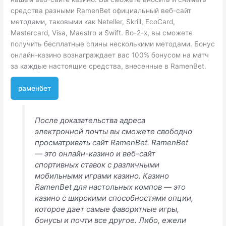
средства разными RamenBet официальный веб-сайт
методами, таковыми как Neteller, Skrill, EcoCard,
Mastercard, Visa, Maestro и Swift. Во-2-х, вы сможете
получить бесплатные спины несколькими методами. Бонус
онлайн-казино вознаграждает вас 100% бонусом на матч
за каждые настоящие средства, внесенные в RamenBet.
раменбет
После доказательства адреса
электронной почты вы сможете свободно
просматривать сайт RamenBet. RamenBet
— это онлайн-казино и веб-сайт
спортивных ставок с различными
мобильными играми казино. Казино
RamenBet для настольных компов — это
казино с широкими способностями опции,
которое дает самые фаворитные игры,
бонусы и почти все другое. Либо, ежели