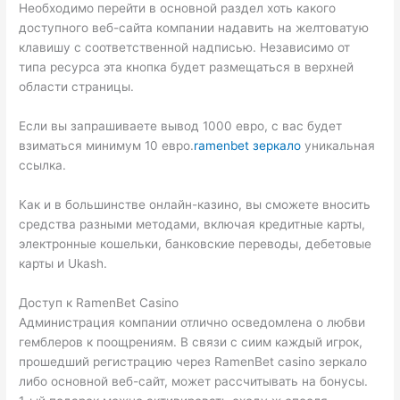
Необходимо перейти в основной раздел хоть какого
доступного веб-сайта компании надавить на желтоватую
клавишу с соответственной надписью. Независимо от
типа ресурса эта кнопка будет размещаться в верхней
области страницы.
Если вы запрашиваете вывод 1000 евро, с вас будет
взиматься минимум 10 евро.
ramenbet зеркало
уникальная
ссылка.
Как и в большинстве онлайн-казино, вы сможете вносить
средства разными методами, включая кредитные карты,
электронные кошельки, банковские переводы, дебетовые
карты и Ukash.
Доступ к RamenBet Casino
Администрация компании отлично осведомлена о любви
гемблеров к поощрениям. В связи с сиим каждый игрок,
прошедший регистрацию через RamenBet casino зеркало
либо основной веб-сайт, может рассчитывать на бонусы.