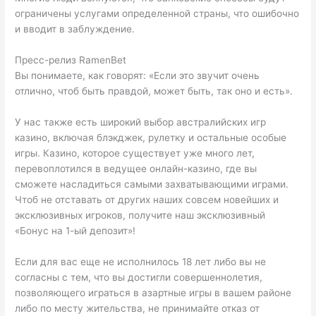
ограничены услугами определенной страны, что ошибочно
и вводит в заблуждение.
Пресс-релиз RamenBet
Вы понимаете, как говорят: «Если это звучит очень
отлично, чтоб быть правдой, может быть, так оно и есть».
У нас также есть широкий выбор австралийских игр
казино, включая блэкджек, рулетку и остальные особые
игры. Казино, которое существует уже много лет,
перевоплотился в ведущее онлайн-казино, где вы
сможете насладиться самыми захватывающими играми.
Чтоб не отставать от других наших совсем новейших и
эксклюзивных игроков, получите наш эксклюзивный
«Бонус на 1-ый депозит»!
Если для вас еще не исполнилось 18 лет либо вы не
согласны с тем, что вы достигли совершеннолетия,
позволяющего играться в азартные игры в вашем районе
либо по месту жительства, не принимайте отказ от