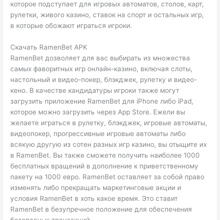
которое подступает для игровых автоматов, столов, карт,
рулетки, живого казино, ставок на спорт и остальных игр,
в которые обожают играться игроки.
Скачать RamenBet APK
RamenBet дозволяет для вас выбирать из множества
самых фаворитных игр онлайн-казино, включая слоты,
настольный и видео-покер, блэкджек, рулетку и видео-
кено. В качестве кандидатуры игроки также могут
загрузить приложение RamenBet для iPhone либо iPad,
которое можно загрузить через App Store. Ежели вы
желаете играться в рулетку, блэкджек, игровые автоматы,
видеопокер, прогрессивные игровые автоматы либо
всякую другую из сотен разных игр казино, вы отыщите их
в RamenBet. Вы также сможете получить наиболее 1000
бесплатных вращений в дополнение к приветственному
пакету на 1000 евро. RamenBet оставляет за собой право
изменять либо прекращать маркетинговые акции и
условия RamenBet в хоть какое время. Это ставит
RamenBet в безупречное положение для обеспечения