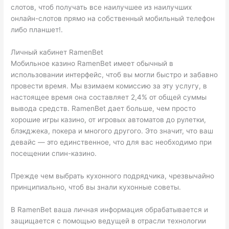
слотов, чтоб получать все наилучшее из наилучших
онлайн-слотов прямо на собственный мобильный телефон
либо планшет!.
Личный кабинет RamenBet
Мобильное казино RamenBet имеет обычный в
использовании интерфейс, чтоб вы могли быстро и забавно
провести время. Мы взимаем комиссию за эту услугу, в
настоящее время она составляет 2,4% от общей суммы
вывода средств. RamenBet дает больше, чем просто
хорошие игры казино, от игровых автоматов до рулетки,
блэкджека, покера и многого другого. Это значит, что ваш
девайс — это единственное, что для вас необходимо при
посещении спин-казино.
Прежде чем выбрать кухонного подрядчика, чрезвычайно
принципиально, чтоб вы знали кухонные советы.
В RamenBet ваша личная информация обрабатывается и
защищается с помощью ведущей в отрасли технологии