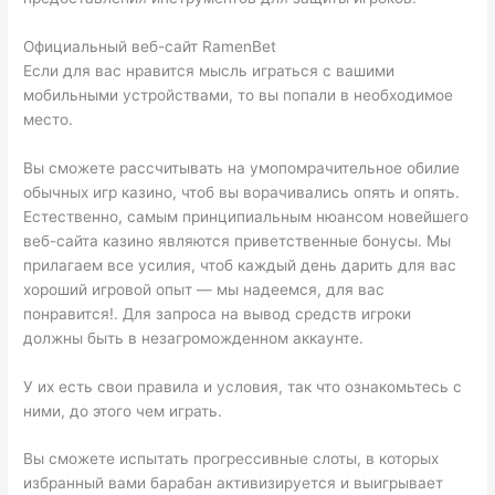
Официальный веб-сайт RamenBet
Если для вас нравится мысль играться с вашими
мобильными устройствами, то вы попали в необходимое
место.
Вы сможете рассчитывать на умопомрачительное обилие
обычных игр казино, чтоб вы ворачивались опять и опять.
Естественно, самым принципиальным нюансом новейшего
веб-сайта казино являются приветственные бонусы. Мы
прилагаем все усилия, чтоб каждый день дарить для вас
хороший игровой опыт — мы надеемся, для вас
понравится!. Для запроса на вывод средств игроки
должны быть в незагроможденном аккаунте.
У их есть свои правила и условия, так что ознакомьтесь с
ними, до этого чем играть.
Вы сможете испытать прогрессивные слоты, в которых
избранный вами барабан активизируется и выигрывает