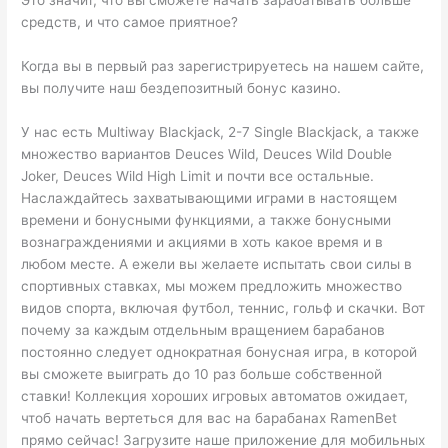
Это значит, что вы сможете начать зарабатывать больше
средств, и что самое приятное?
Когда вы в первый раз зарегистрируетесь на нашем сайте,
вы получите наш бездепозитный бонус казино.
У нас есть Multiway Blackjack, 2-7 Single Blackjack, а также
множество вариантов Deuces Wild, Deuces Wild Double
Joker, Deuces Wild High Limit и почти все остальные.
Наслаждайтесь захватывающими играми в настоящем
времени и бонусными функциями, а также бонусными
вознаграждениями и акциями в хоть какое время и в
любом месте. А ежели вы желаете испытать свои силы в
спортивных ставках, мы можем предложить множество
видов спорта, включая футбол, теннис, гольф и скачки. Вот
почему за каждым отдельным вращением барабанов
постоянно следует однократная бонусная игра, в которой
вы сможете выиграть до 10 раз больше собственной
ставки! Коллекция хороших игровых автоматов ожидает,
чтоб начать вертеться для вас на барабанах RamenBet
прямо сейчас! Загрузите наше приложение для мобильных