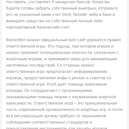
поставить, составляет 5 канадских баксов. Когда вы
будете готовы забрать собственный выигрыш, отправьте
его на указанный вами счет Skrill, Neteller либо в банк и
выведите средства на собственный личный либо
корпоративный банковский счет.
RamenBet казино официальный веб-сайт держится правил
ответственной игры. Это подход, при котором игроки и
казино признают потенциальные опасности, связанные с
азартными играми, и принимают меры для минимизации
негативных последствий. Со стороны казино
ответственная игра предполагает информирование
игроков, предоставление инфы о рисках и советов по
ответственной игре. Клуб дает помощь зависимым
игрокам. Он сотрудничает с организациями,
оказывающими помощь людям с неуввязками азартной
зависимости. Ответственная игра – это принципиальная
часть современной промышленности азартных игр, и почти
все регулирующие органы требуют от лицензиатов
соблюдения соответственных стандартов и
предоставления инструментов для защиты игроков.