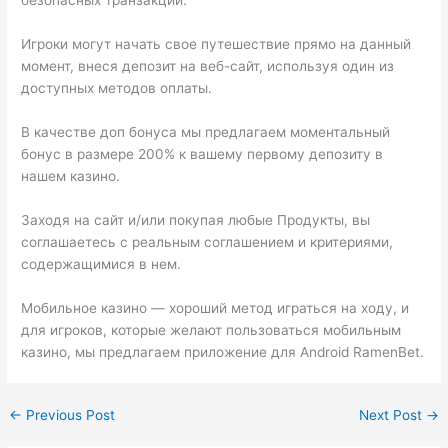
безопасных транзакций.
Игроки могут начать свое путешествие прямо на данный
момент, внеся депозит на веб-сайт, используя один из
доступных методов оплаты.
В качестве доп бонуса мы предлагаем моментальный
бонус в размере 200% к вашему первому депозиту в
нашем казино.
Заходя на сайт и/или покупая любые Продукты, вы
соглашаетесь с реальным соглашением и критериями,
содержащимися в нем.
Мобильное казино — хороший метод играться на ходу, и
для игроков, которые желают пользоваться мобильным
казино, мы предлагаем приложение для Android RamenBet.
←
Previous Post
Next Post
→