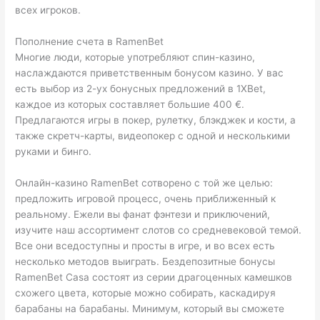
всех игроков.
Пополнение счета в RamenBet
Многие люди, которые употребляют спин-казино,
наслаждаются приветственным бонусом казино. У вас
есть выбор из 2-ух бонусных предложений в 1XBet,
каждое из которых составляет большие 400 €.
Предлагаются игры в покер, рулетку, блэкджек и кости, а
также скретч-карты, видеопокер с одной и несколькими
руками и бинго.
Онлайн-казино RamenBet сотворено с той же целью:
предложить игровой процесс, очень приближенный к
реальному. Ежели вы фанат фэнтези и приключений,
изучите наш ассортимент слотов со средневековой темой.
Все они вседоступны и просты в игре, и во всех есть
несколько методов выиграть. Бездепозитные бонусы
RamenBet Casa состоят из серии драгоценных камешков
схожего цвета, которые можно собирать, каскадируя
барабаны на барабаны. Минимум, который вы сможете