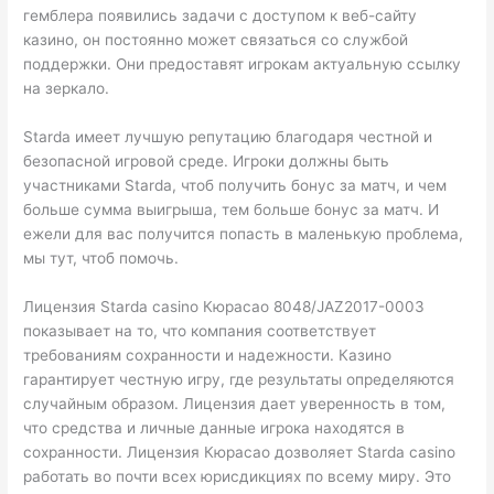
гемблера появились задачи с доступом к веб-сайту
казино, он постоянно может связаться со службой
поддержки. Они предоставят игрокам актуальную ссылку
на зеркало.
Starda имеет лучшую репутацию благодаря честной и
безопасной игровой среде. Игроки должны быть
участниками Starda, чтоб получить бонус за матч, и чем
больше сумма выигрыша, тем больше бонус за матч. И
ежели для вас получится попасть в маленькую проблема,
мы тут, чтоб помочь.
Лицензия Starda casino Кюрасао 8048/JAZ2017-0003
показывает на то, что компания соответствует
требованиям сохранности и надежности. Казино
гарантирует честную игру, где результаты определяются
случайным образом. Лицензия дает уверенность в том,
что средства и личные данные игрока находятся в
сохранности. Лицензия Кюрасао дозволяет Starda casino
работать во почти всех юрисдикциях по всему миру. Это