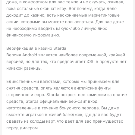
дома, в комфортном для вас темпе и не скучать, ожидая,
пока остальные окончат игру. Вот почему, когда дело
доходит до казино, есть нескончаемые маркетинговые
акции, которыми вы можете пользоваться. Для вас даже
не необходимо вводить какую-либо личную либо
финансовую информацию.
Верификация в казино Starda
Версия Android является наиболее современной, крайней
версией, но для тех, кто предпочитает iOS, в продукте нет
никакой разницы.
Единственными валютами, которые мы принимаем для
снятия средств, опять являются английские фунты
стерлингов и евро. Starda покроет все комиссии за снятие
средств, Starda официальный веб-сайт вход
изготовленные в течение бонусного периода. Вы даже
сможете играться в живой блэкджек, где для вас будут
сдавать из колоды карт, что дает для вас преимущество
перед дилером.