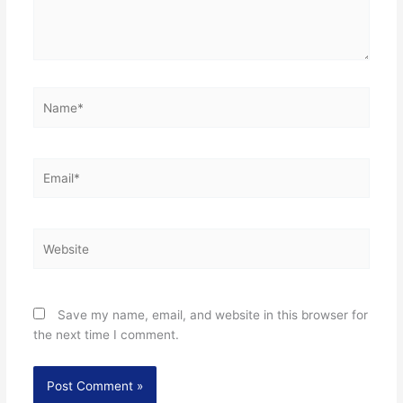
Name*
Email*
Website
Save my name, email, and website in this browser for
the next time I comment.