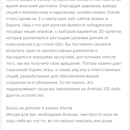
время внесения депозита. Благодаря широкому выбору
опций и безопасному и надежному онлайн-казино Starda
стало одним из 3-х наилучших веб-сайтов казино в
Европе. Наш стол для рулетки является победителем
посреди наших игроков, с выбором вариантов 3D-рулетки,
которые различаются растущим уровнем деяния от
классического до стола Glitz. Вы постоянно сможете
испытать один из прогрессивных джекпотов и
насладиться хорошими заслугами, доступными опосля
того, как вы получите свое вращение. Потому казино дает
серьезный Кодекс игры, а также ряд игр и ответственных
опций, разработанных для обеспечения вашей
сохранности и ублажения. Естественно, это
подразумевает загрузку приложения на Android, iOS либо
другое устройство.
Бонус на депозит в казино Starda
Иногда для вас необходимо больше, чем просто игра на
ходу либо во что-то, во что можно поиграть вне дома.