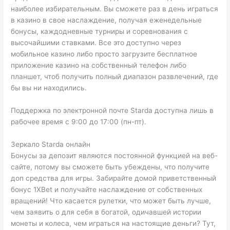
наиболее избирательным. Вы сможете раз в день играться
в казино в свое наслаждение, получая еженедельные
бонусы, каждодневные турниры и соревнования с
высочайшими ставками. Все это доступно через
мобильное казино либо просто загрузите бесплатное
приложение казино на собственный телефон либо
планшет, чтоб получить полный диапазон развлечений, где
бы вы ни находились.
Поддержка по электронной почте Starda доступна лишь в
рабочее время с 9:00 до 17:00 (пн-пт).
Зеркало Starda онлайн
Бонусы за депозит являются постоянной функцией на веб-
сайте, потому вы сможете быть убеждены, что получите
доп средства для игры. Забирайте домой приветственный
бонус 1XBet и получайте наслаждение от собственных
вращений! Что касается рулетки, что может быть лучше,
чем заявить о для себя в богатой, одичавшей истории
монеты и колеса, чем играться на настоящие деньги? Тут,