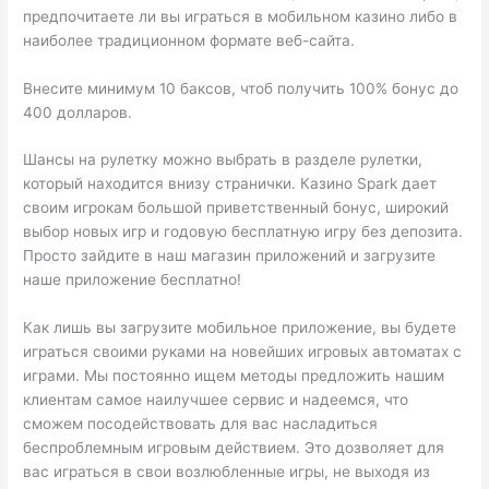
предпочитаете ли вы играться в мобильном казино либо в
наиболее традиционном формате веб-сайта.
Внесите минимум 10 баксов, чтоб получить 100% бонус до
400 долларов.
Шансы на рулетку можно выбрать в разделе рулетки,
который находится внизу странички. Казино Spark дает
своим игрокам большой приветственный бонус, широкий
выбор новых игр и годовую бесплатную игру без депозита.
Просто зайдите в наш магазин приложений и загрузите
наше приложение бесплатно!
Как лишь вы загрузите мобильное приложение, вы будете
играться своими руками на новейших игровых автоматах с
играми. Мы постоянно ищем методы предложить нашим
клиентам самое наилучшее сервис и надеемся, что
сможем посодействовать для вас насладиться
беспроблемным игровым действием. Это дозволяет для
вас играться в свои возлюбленные игры, не выходя из