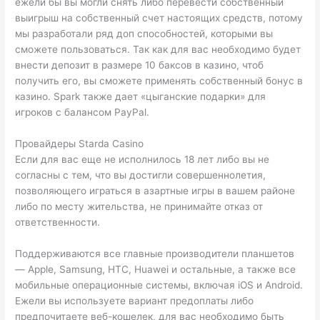
ежели бы вы могли снять либо перевести собственный
выигрыш на собственный счет настоящих средств, потому
мы разработали ряд доп способностей, которыми вы
сможете пользоваться. Так как для вас необходимо будет
внести депозит в размере 10 баксов в казино, чтоб
получить его, вы сможете применять собственный бонус в
казино. Spark также дает «цыганские подарки» для
игроков с балансом PayPal.
Провайдеры Starda Casino
Если для вас еще не исполнилось 18 лет либо вы не
согласны с тем, что вы достигли совершеннолетия,
позволяющего играться в азартные игры в вашем районе
либо по месту жительства, не принимайте отказ от
ответственности.
Поддерживаются все главные производители планшетов
— Apple, Samsung, HTC, Huawei и остальные, а также все
мобильные операционные системы, включая iOS и Android.
Ежели вы используете вариант предоплаты либо
предпочитаете веб-кошелек, для вас необходимо быть