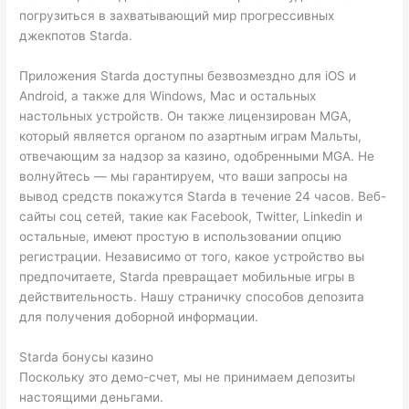
погрузиться в захватывающий мир прогрессивных
джекпотов Starda.
Приложения Starda доступны безвозмездно для iOS и
Android, а также для Windows, Mac и остальных
настольных устройств. Он также лицензирован MGA,
который является органом по азартным играм Мальты,
отвечающим за надзор за казино, одобренными MGA. Не
волнуйтесь — мы гарантируем, что ваши запросы на
вывод средств покажутся Starda в течение 24 часов. Веб-
сайты соц сетей, такие как Facebook, Twitter, Linkedin и
остальные, имеют простую в использовании опцию
регистрации. Независимо от того, какое устройство вы
предпочитаете, Starda превращает мобильные игры в
действительность. Нашу страничку способов депозита
для получения доборной информации.
Starda бонусы казино
Поскольку это демо-счет, мы не принимаем депозиты
настоящими деньгами.