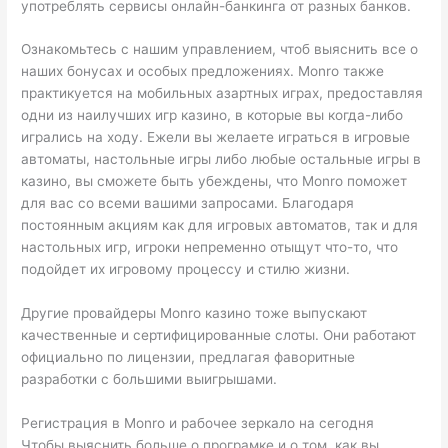
употреблять сервисы онлайн-банкинга от разных банков.
Ознакомьтесь с нашим управлением, чтоб выяснить все о
наших бонусах и особых предложениях. Monro также
практикуется на мобильных азартных играх, предоставляя
одни из наилучших игр казино, в которые вы когда-либо
игрались на ходу. Ежели вы желаете играться в игровые
автоматы, настольные игры либо любые остальные игры в
казино, вы сможете быть убеждены, что Monro поможет
для вас со всеми вашими запросами. Благодаря
постоянным акциям как для игровых автоматов, так и для
настольных игр, игроки непременно отыщут что-то, что
подойдет их игровому процессу и стилю жизни.
Другие провайдеры Monro казино тоже выпускают
качественные и сертифицированные слоты. Они работают
официально по лицензии, предлагая фаворитные
разработки с большими выигрышами.
Регистрация в Monro и рабочее зеркало на сегодня
Чтобы выяснить больше о програмке и о том, как вы