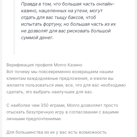
Правда в том, что большая часть онлайн-
казино, нацеленных на утехи, могут
отдать для вас тыщу баксов, чтоб
испытать фортуну, но большая часть из их
не дозволят для вас рисковать большой
суммой денег.
Верификация профиля Monro Казино
Вот почему мы повсевременно возвращаем нашим
клиентам каждодневные предложения, и ежели вы
желаете пользоваться ими, все, что для вас необходимо
сделать, это выбрать наилучшее для вас.
С наиболее чем 350 играми, Monro дозволяет просто
отыскать безупречную игру в согласовании с вашими
личными предпочтениями.
Для большинства из их у вас есть возможность