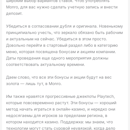
широкий выбор вариантов ставок. Чтоб употреблять
Monro, для вас нужно сделать учетную запись и внести
депозит.
Убедиться в согласовании дубля и оригинала. Новенькому
принципиально учесть, что зеркало обязано быть рабочим
и актуальным на сейчас. Убедиться в этом просто.
Довольно перейти в стартовый раздел либо в категорию
меню, которая посвящена бонусам и акциям компании.
Даты проведения еще одного мероприятия должны
соответствовать актуальному времени.
Даем слово, что все эти бонусы и акции будут на вес
золота — лишь тут, в Monro.
Им также нравятся прогрессивные джекпоты Playtech,
которые повсевременно растут. Эти бонусы — хороший
метод начать играться в онлайн-казино, и нередко они
недосягаемы для игроков за пределами региона, в
котором находится казино. Поддержка: мы знаем, что
технологии могут стать суровой неувязкой, когда дело