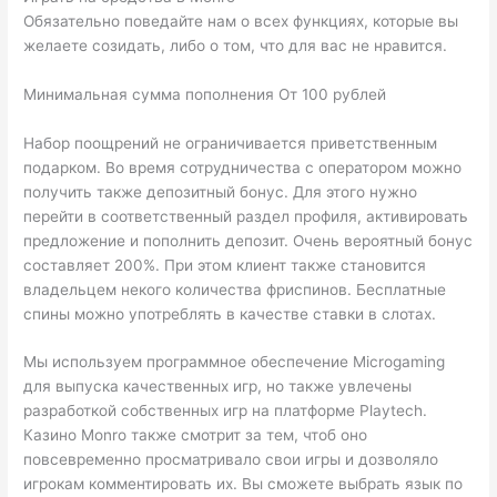
Обязательно поведайте нам о всех функциях, которые вы
желаете созидать, либо о том, что для вас не нравится.
Минимальная сумма пополнения От 100 рублей
Набор поощрений не ограничивается приветственным
подарком. Во время сотрудничества с оператором можно
получить также депозитный бонус. Для этого нужно
перейти в соответственный раздел профиля, активировать
предложение и пополнить депозит. Очень вероятный бонус
составляет 200%. При этом клиент также становится
владельцем некого количества фриспинов. Бесплатные
спины можно употреблять в качестве ставки в слотах.
Мы используем программное обеспечение Microgaming
для выпуска качественных игр, но также увлечены
разработкой собственных игр на платформе Playtech.
Казино Monro также смотрит за тем, чтоб оно
повсевременно просматривало свои игры и дозволяло
игрокам комментировать их. Вы сможете выбрать язык по