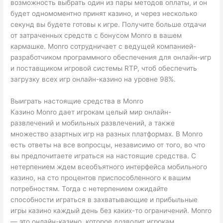
возможность выбрать один из пары методов оплаты, и он
будет одномоментно принят казино, и через несколько
секунд вы будете готовы к игре. Получите больше отдачи
от затраченных средств с бонусом Monro в вашем
кармашке. Monro сотрудничает с ведущей компанией-
разработчиком программного обеспечения для онлайн-игр
и поставщиком игровой системы RTP, чтоб обеспечить
загрузку всех игр онлайн-казино на уровне 98%.
Выиграть настоящие средства в Monro
Казино Monro дает игрокам целый мир онлайн-
развлечений и мобильных развлечений, а также
множество азартных игр на разных платформах. В Monro
есть ответы на все вопросцы, независимо от того, во что
вы предпочитаете играться на настоящие средства. С
нетерпением ждем всеобъятного интерфейса мобильного
казино, на сто процентов приспособленного к вашим
потребностям. Тогда с нетерпением ожидайте
способности играться в захватывающие и прибыльные
игры казино каждый день без каких-то ограничений. Monro
— это онлайн-казино, которое дозволит игрокам