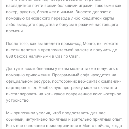
насладиться почти всеми большими играми, таковыми как
покер, рулетка, блэкджек и иными. Вносите депозит с
помощью банковского перевода либо кредитной карты
либо выводите средства и бонусы в режиме настоящего
времени.
После того, как вы введете промо-код Monro, вы можете
внести депозит в предпочитаемой валюте и получить до
888 баксов наличными в Casino Cash.
Доступ к возлюбленным утехам можно также получить с
помощью приложения. Программный софт находится на
официальном ресурсе, посторониих веб-сайтах компаний-
партнеров и т.д. Необычную програмку можно скачать и
инсталлировать на хоть какое современное компьютерное
устройство.
Мы приложили усилия, чтоб предоставить для вас
обычный, интуитивно понятный и зрительно приятный опыт.
Есть все основания присоединиться к Monro сейчас, когда