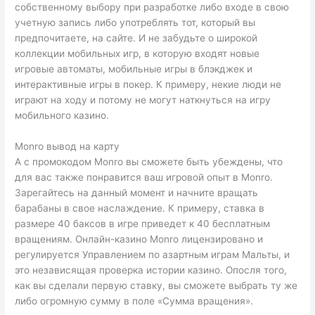
собственному выбору при разработке либо входе в свою
учетную запись либо употреблять тот, который вы
предпочитаете, на сайте. И не забудьте о широкой
коллекции мобильных игр, в которую входят новые
игровые автоматы, мобильные игры в блэкджек и
интерактивные игры в покер. К примеру, некие люди не
играют на ходу и потому не могут наткнуться на игру
мобильного казино.
Monro вывод на карту
А с промокодом Monro вы сможете быть убеждены, что
для вас также понравится ваш игровой опыт в Monro.
Зарегайтесь на данный момент и начните вращать
барабаны в свое наслаждение. К примеру, ставка в
размере 40 баксов в игре приведет к 40 бесплатным
вращениям. Онлайн-казино Monro лицензировано и
регулируется Управлением по азартным играм Мальты, и
это независящая проверка истории казино. Опосля того,
как вы сделали первую ставку, вы сможете выбрать ту же
либо огромную сумму в поле «Сумма вращения».