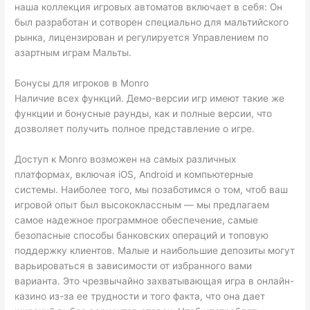
наша коллекция игровых автоматов включает в себя: Он
был разработан и сотворен специально для мальтийского
рынка, лицензирован и регулируется Управлением по
азартным играм Мальты.
Бонусы для игроков в Monro
Наличие всех функций. Демо-версии игр имеют такие же
функции и бонусные раунды, как и полные версии, что
дозволяет получить полное представление о игре.
Доступ к Monro возможен на самых различных
платформах, включая iOS, Android и компьютерные
системы. Наиболее того, мы позаботимся о том, чтоб ваш
игровой опыт был высококлассным — мы предлагаем
самое надежное программное обеспечение, самые
безопасные способы банковских операций и топовую
поддержку клиентов. Малые и наибольшие депозиты могут
варьироваться в зависимости от избранного вами
варианта. Это чрезвычайно захватывающая игра в онлайн-
казино из-за ее трудности и того факта, что она дает