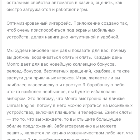
остальные свойства автоматов в казино, оценить, как
быстро загружаются и работают игры.
Оптимизированный интерфейс. Приложение создано так,
чтоб очень приспособиться под экраны мобильных
устройств, делая навигацию интуитивной и удобной.
Мы будем наиболее чем рады показать для вас, почему
вы должны ворачиваться опять и опять. Каждый день
Monro дает для вас новейшую коллекцию бонусов,
релоад-бонусов, бесплатных вращений, кэшбэка, а также
заслуги для приклнных игроков. Итак, желаете ли вы
наиболее классическую и простую 3-барабанную либо
что-то наиболее необычное, вы будете избалованы
выбором. Это поэтому, что Monro выстроено на движке
Unreal Engine, потому в него можно играться на мобильных
устройствах, включая планшеты и телефоны. Ежели слоты
— это то, что вы жаждете, то вы отыщите большущее
обилие предложений. Заблаговременно вы можете
решить, является ли казино мошенничеством либо нет, что
является 2-мя необходимыми вещами.