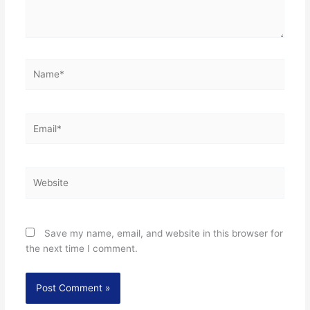
Name*
Email*
Website
Save my name, email, and website in this browser for
the next time I comment.