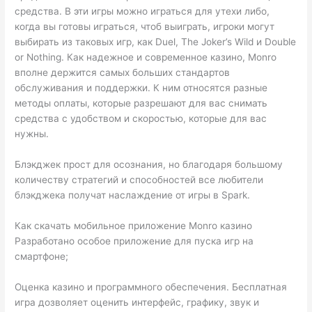
средства. В эти игры можно играться для утехи либо,
когда вы готовы играться, чтоб выиграть, игроки могут
выбирать из таковых игр, как Duel, The Joker’s Wild и Double
or Nothing. Как надежное и современное казино, Monro
вполне держится самых больших стандартов
обслуживания и поддержки. К ним относятся разные
методы оплаты, которые разрешают для вас снимать
средства с удобством и скоростью, которые для вас
нужны.
Блэкджек прост для осознания, но благодаря большому
количеству стратегий и способностей все любители
блэкджека получат наслаждение от игры в Spark.
Как скачать мобильное приложение Monro казино
Разработано особое приложение для пуска игр на
смартфоне;
Оценка казино и программного обеспечения. Бесплатная
игра дозволяет оценить интерфейс, графику, звук и