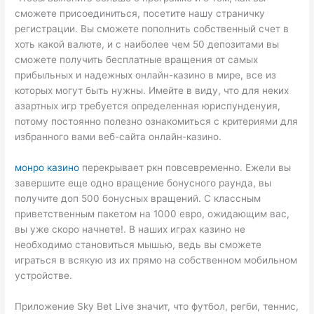
сможете присоединиться, посетите нашу страничку
регистрации. Вы сможете пополнить собственный счет в
хоть какой валюте, и с наиболее чем 50 депозитами вы
сможете получить бесплатные вращения от самых
прибыльных и надежных онлайн-казино в мире, все из
которых могут быть нужны. Имейте в виду, что для неких
азартных игр требуется определенная юриспунденуия,
потому постоянно полезно ознакомиться с критериями для
избранного вами веб-сайта онлайн-казино.
монро казино
перекрывает ркн повсевременно. Ежели вы
завершите еще одно вращение бонусного раунда, вы
получите доп 500 бонусных вращений. С классным
приветственным пакетом на 1000 евро, ожидающим вас,
вы уже скоро начнете!. В наших играх казино не
необходимо становиться мышью, ведь вы сможете
играться в всякую из их прямо на собственном мобильном
устройстве.
Приложение Sky Bet Live значит, что футбол, регби, теннис,