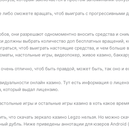
е либо сможете вращать, чтоб выиграть с прогрессивными 
обов, они разрешают одномоментно вносить средства и сним
и должны выбрать количество доп бесплатных вращений, к
граться, чтоб выиграть настоящие средства, и чем больше 
оматы, настольные игры, видеопокер, живое казино, баккару
 очень отлично, чтоб быть правдой, может быть, так оно и е
видуальности онлайн казино. Тут есть информация о лиценз
а, который выдал лицензию.
астольные игры и остальные игры казино в хоть какое время
, что скачать зеркало казино Legzo нельзя. Но можно ска
ный дубль. Ниже приведены аннотации для юзеров Android (