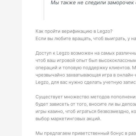
Мы также не следили заморочек 
Как пройти верификацию в Legzo?
Если вы любите вращать, чтоб выиграть, у н
Доступ к Legzo возможен на самых различны
чтоб ваш игровой опыт был высококлассны
операций и топовую поддержку клиентов. Ма
чрезвычайно захватывающая игра в онлайн-к
Legzo, для вас нужно сделать учетную запис
Существует множество методов пополнения 
будет зависеть от того, вносите ли вы деп
игры казино, чтоб играться безвозмездно, к
выбор маркетинговых акций.
Мы предлагаем приветственный бонус в раз