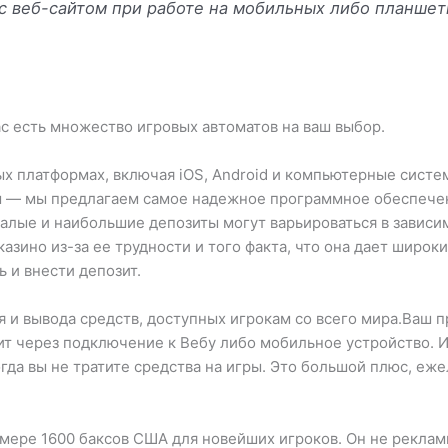
с веб-сайтом при работе на мобильных либо планшет
ас есть множество игровых автоматов на ваш выбор.
х платформах, включая iOS, Android и компьютерные систем
м — мы предлагаем самое надежное программное обеспечен
лые и наибольшие депозиты могут варьироваться в зависим
азино из-за ее трудности и того факта, что она дает широк
ь и внести депозит.
и вывода средств, доступных игрокам со всего мира.Ваш 
озит через подключение к Вебу либо мобильное устройство
огда вы не тратите средства на игры. Это большой плюс, еж
мере 1600 баксов США для новейших игроков. Он не реклами