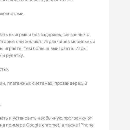
джекпотами.
ать выигрыши без задержек, связанных с
оторые они желают. Играя через мобильный
вы играете, тем больше выиграете. Игры
 и рулетку.
сть».
ии, платежных системах, провайдерах. В
.
чать и установить необычную програмку от
на примере Google chrome), а также iPhone