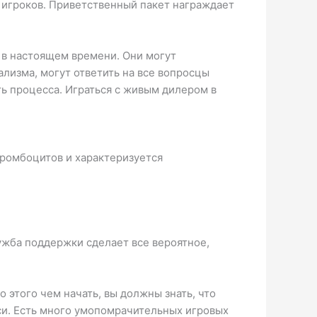
я игроков. Приветственный пакет награждает
 в настоящем времени. Они могут
лизма, могут ответить на все вопросцы
ть процесса. Играться с живым дилером в
тромбоцитов и характеризуется
ужба поддержки сделает все вероятное,
этого чем начать, вы должны знать, что
си. Есть много умопомрачительных игровых