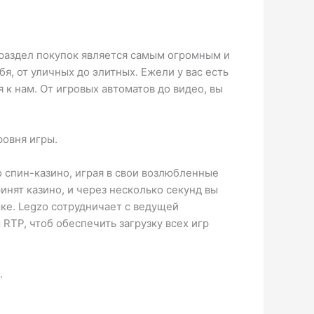
 раздел покупок является самым огромным и
я, от уличных до элитных. Ежели у вас есть
 к нам. От игровых автоматов до видео, вы
ровня игры.
 спин-казино, играя в свои возлюбленные
инят казино, и через несколько секунд вы
шке. Legzo сотрудничает с ведущей
TP, чтоб обеспечить загрузку всех игр
.