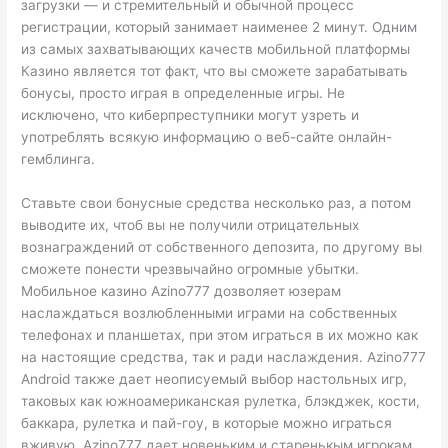
загрузки — и стремительный и обычной процесс
регистрации, который занимает наименее 2 минут. Одним
из самых захватывающих качеств мобильной платформы
Казино является тот факт, что вы сможете зарабатывать
бонусы, просто играя в определенные игры. Не
исключено, что киберпреступники могут узреть и
употреблять всякую информацию о веб-сайте онлайн-
гемблинга.
Ставьте свои бонусные средства несколько раз, а потом
выводите их, чтоб вы не получили отрицательных
вознаграждений от собственного депозита, по другому вы
сможете понести чрезвычайно огромные убытки.
Мобильное казино Azino777 дозволяет юзерам
наслаждаться возлюбленными играми на собственных
телефонах и планшетах, при этом играться в их можно как
на настоящие средства, так и ради наслаждения. Azino777
Android также дает неописуемый выбор настольных игр,
таковых как южноамериканская рулетка, блэкджек, кости,
баккара, рулетка и пай-гоу, в которые можно играться
вживую. Azino777 дает новеньким и старенькым игрокам