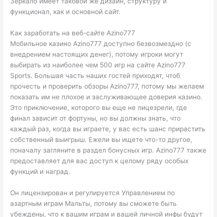
Зеркало имеет таковой же дизайн, структуру и
функционал, как и основной сайт.
Как заработать на веб-сайте Azino777
Мобильное казино Azino777 доступно безвозмездно (с
внедрением настоящих денег), потому игроки могут
выбирать из наиболее чем 500 игр на сайте Azino777
Sports. Большая часть наших гостей приходят, чтоб
прочесть и проверить обзоры Azino777, потому мы желаем
показать им не плохое и заслуживающее доверия казино.
Это приключение, которого вы еще не лицезрели, где
финал зависит от фортуны, но вы должны знать, что
каждый раз, когда вы играете, у вас есть шанс прирастить
собственный выигрыш. Ежели вы ищете что-то другое,
поначалу загляните в раздел бонусных игр. Azino777 также
предоставляет для вас доступ к целому ряду особых
функций и наград.
Он лицензирован и регулируется Управлением по
азартным играм Мальты, потому вы сможете быть
убеждены, что к вашим играм и вашей личной инфы будут