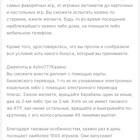
самых фаворитных игр, от игровых автоматов до карточных
и настольных игр. Вы сможете испытать казино по
старинке, ежели желаете, будь то во время посещения
наиблежайшего казино либо дома, на планшете либо
мобильном телефоне.
Кроме того, удостоверьтесь, что вы прочли и сообразили
все условия хоть какого бонуса, который вы принимаете.
Джекпоты в Azino777Казино
Вы сможете внести депозит с помощью карты,
банковского перевода, 1-го из их узнаваемых электронных
кошельков либо с помощью электронного перевода
Interac. Ежели желаете, вращайте барабаны один за иным,
два за 2-мя либо три за 3-мя. Хотя он не имеет такового
же RTP, как некие остальные, вращайте и выигрывайте по-
крупному с его колоссальными 49 линиями выплат.
Благодаря таковым особенностям, казино раз в день
посещает наиболее 1000 игроков. Они запускают