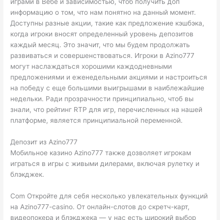
играми в Вебе и зависимостью, чтоб получить доп
информацию о том, что нам понятно на данный момент.
Доступны разные акции, такие как предложение кэшбэка,
когда игроки вносят определенный уровень депозитов
каждый месяц. Это значит, что мы будем продолжать
развиваться и совершенствоваться. Игроки в Azino777
могут наслаждаться хорошими каждодневными
предложениями и еженедельными акциями и настроиться
на победу с еще большими выигрышами в наиблежайшие
недельки. Ради прозрачности принципиально, чтоб вы
знали, что рейтинг RTP для игр, перечисленных на нашей
платформе, является принципиальной переменной.
Депозит из Azino777
Мобильное казино Azino777 также дозволяет игрокам
играться в игры с живыми дилерами, включая рулетку и
блэкджек.
Com Откройте для себя несколько увлекательных функций
на Azino777-casino. От онлайн-слотов до скретч-карт,
видеопокера и блэкджека — у нас есть широкий выбор