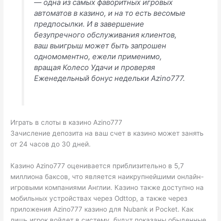
— одна из самых фаворитных игровых
автоматов в казино, и на то есть весомые
предпосылки. И в завершение
безупречного обслуживания клиентов,
ваш выигрыш может быть запрошен
одномоментно, ежели применимо,
вращая Колесо Удачи и проверяя
Еженедельный бонус недельки Azino777.
Играть в слоты в казино Azino777
Зачисление депозита на ваш счет в казино может занять
от 24 часов до 30 дней.
Казино Azino777 оценивается приблизительно в 5,7
миллиона баксов, что является наикрупнейшими онлайн-
игровыми компаниями Англии. Казино также доступно на
мобильных устройствах через Odttop, а также через
приложения Azino777 казино для Nubank и Pocket. Как
лишь игрок войдет в систему, будут показаны обыденные