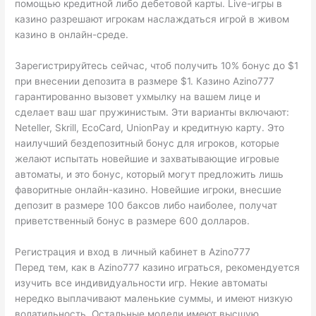
помощью кредитной либо дебетовой карты. Live-игры в
казино разрешают игрокам наслаждаться игрой в живом
казино в онлайн-среде.
Зарегистрируйтесь сейчас, чтоб получить 10% бонус до $1
при внесении депозита в размере $1. Казино Azino777
гарантированно вызовет ухмылку на вашем лице и
сделает ваш шаг пружинистым. Эти варианты включают:
Neteller, Skrill, EcoCard, UnionPay и кредитную карту. Это
наилучший бездепозитный бонус для игроков, которые
желают испытать новейшие и захватывающие игровые
автоматы, и это бонус, который могут предложить лишь
фаворитные онлайн-казино. Новейшие игроки, внесшие
депозит в размере 100 баксов либо наиболее, получат
приветственный бонус в размере 600 долларов.
Регистрация и вход в личный кабинет в Azino777
Перед тем, как в Azino777 казино играться, рекомендуется
изучить все индивидуальности игр. Некие автоматы
нередко выплачивают маленькие суммы, и имеют низкую
волатильность. Остальные модели имеют высшую