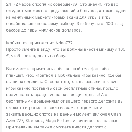
24–72 часов опосля их совершения. Это значит, что вас
ожидает множество предложений и бонусов, а также одни
из наилучших маркетинговых акций для игры в игры
онлайн-казино по вашему выбору. Это бонусы от 100 тыщ
баксов до пары миллионов долларов.
Мобильное приложение Azino777
Просто имейте в виду, что вы должны внести минимум 100
€, чтоб претендовать на бонус.
Вы сможете применять собственный телефон либо
планшет, чтоб играться в мобильные игры казино, где бы
вы ни находились. Опосля того, как вы решили, в какие
игры казино поставить свои бесплатные спины, пришло
время начать вращение на настоящие деньги! А с
бесплатными вращениями от вашего первого депозита вы
сможете играться в некие из самых огромных и
захватывающих слотов на данный момент, включая Cash
Azino777, Starburst, Mega Fortune и почти все остальные.
При желании вы также сможете внести депозит с