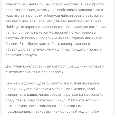
относиться с наибольшей осторожностью. В нем просто
ориентироваться, потому не необходимо волноваться о
том, что вы пропустите бонусы либо игровые автоматы,
так как в нем есть все, что для вас необходимо. Dukes
Holding Ltd зарегистрирована как независящая компания
на Гернси, регулируется Комиссией по контролю за
азартными играми Олдерни и имеет игорную лицензию
Англии. Этот бонус может быть конвертирован в
настоящую валютную сумму для настоящего игрового
валютного бонуса.
Доступен круглосуточный саппорт, сотрудники которого
быстро отвечают на все вопросы.
Вам необходимо будет обратиться к условиям вашей
новейшей учетной записи мобильного казино, чтоб
выяснить, в ваших ли интересах играться на настоящие
средства и, следовательно, бонус. У игроков Azino777
есть возможность пользоваться выгодными
предложениями, таковыми как бонусный код онлайн-