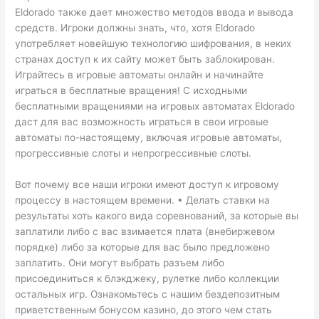
Eldorado также дает множество методов ввода и вывода
средств. Игроки должны знать, что, хотя Eldorado
употребляет новейшую технологию шифрования, в неких
странах доступ к их сайту может быть заблокирован.
Играйтесь в игровые автоматы онлайн и начинайте
играться в бесплатные вращения! С исходными
бесплатными вращениями на игровых автоматах Eldorado
даст для вас возможность играться в свои игровые
автоматы по-настоящему, включая игровые автоматы,
прогрессивные слоты и непрогрессивные слоты.
Вот почему все наши игроки имеют доступ к игровому
процессу в настоящем времени. • Делать ставки на
результаты хоть какого вида соревнований, за которые вы
заплатили либо с вас взимается плата (внебиржевом
порядке) либо за которые для вас было предложено
заплатить. Они могут выбрать разъем либо
присоединиться к блэкджеку, рулетке либо коллекции
остальных игр. Ознакомьтесь с нашим бездепозитным
приветственным бонусом казино, до этого чем стать