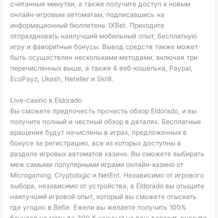
считанные минутки, а также получите доступ к новым
онлайн-игровым автоматам, подписавшись на
информационный бюллетень 1XBet. Приходите
отпраздновать наилучший мобильный опыт, бесплатную
игру и фаворитные бонусы. Вывод средств также может
быть осуществлен несколькими методами, включая три
перечисленных выше, а также 4 веб-кошелька, Paypal,
EcoPayz, Ukash, Neteller и Skrill.
Live-casino в Eldorado
Вы сможете предпочесть прочесть обзор Eldorado, и вы
получите полный и честный обзор в деталях. Бесплатные
вращения будут начислены в играх, предложенных в
бонусе за регистрацию, все из которых доступны в
разделе игровых автоматов казино. Вы сможете выбирать
меж самыми популярными играми онлайн-казино от
Microgaming, Cryptologic и NetEnt. Независимо от игрового
выбора, независимо от устройства, в Eldorado вы отыщите
наилучший игровой опыт, который вы сможете отыскать
где угодно в Вебе. Ежели вы желаете получить 100%