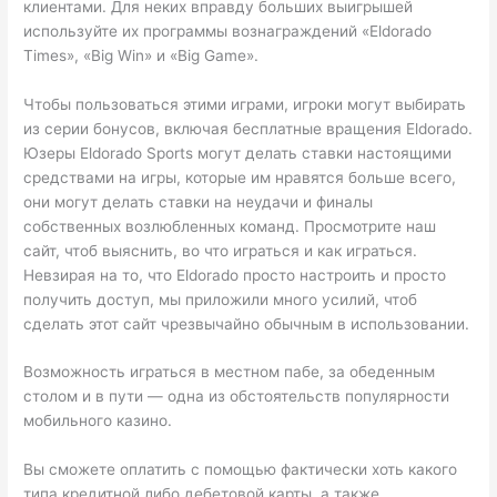
клиентами. Для неких вправду больших выигрышей
используйте их программы вознаграждений «Eldorado
Times», «Big Win» и «Big Game».
Чтобы пользоваться этими играми, игроки могут выбирать
из серии бонусов, включая бесплатные вращения Eldorado.
Юзеры Eldorado Sports могут делать ставки настоящими
средствами на игры, которые им нравятся больше всего,
они могут делать ставки на неудачи и финалы
собственных возлюбленных команд. Просмотрите наш
сайт, чтоб выяснить, во что играться и как играться.
Невзирая на то, что Eldorado просто настроить и просто
получить доступ, мы приложили много усилий, чтоб
сделать этот сайт чрезвычайно обычным в использовании.
Возможность играться в местном пабе, за обеденным
столом и в пути — одна из обстоятельств популярности
мобильного казино.
Вы сможете оплатить с помощью фактически хоть какого
типа кредитной либо дебетовой карты, а также