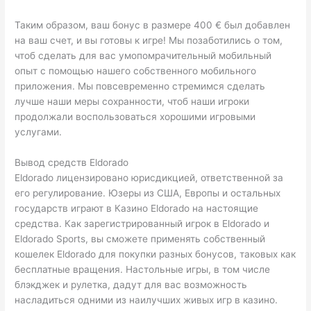
Таким образом, ваш бонус в размере 400 € был добавлен
на ваш счет, и вы готовы к игре! Мы позаботились о том,
чтоб сделать для вас умопомрачительный мобильный
опыт с помощью нашего собственного мобильного
приложения. Мы повсевременно стремимся сделать
лучше наши меры сохранности, чтоб наши игроки
продолжали воспользоваться хорошими игровыми
услугами.
Вывод средств Eldorado
Eldorado лицензировано юрисдикцией, ответственной за
его регулирование. Юзеры из США, Европы и остальных
государств играют в Казино Eldorado на настоящие
средства. Как зарегистрированный игрок в Eldorado и
Eldorado Sports, вы сможете применять собственный
кошелек Eldorado для покупки разных бонусов, таковых как
бесплатные вращения. Настольные игры, в том числе
блэкджек и рулетка, дадут для вас возможность
насладиться одними из наилучших живых игр в казино.