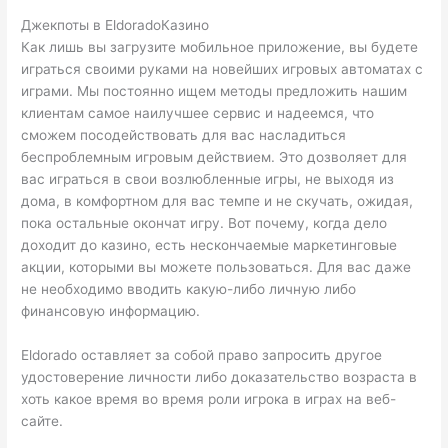
Джекпоты в EldoradoКазино
Как лишь вы загрузите мобильное приложение, вы будете
играться своими руками на новейших игровых автоматах с
играми. Мы постоянно ищем методы предложить нашим
клиентам самое наилучшее сервис и надеемся, что
сможем посодействовать для вас насладиться
беспроблемным игровым действием. Это дозволяет для
вас играться в свои возлюбленные игры, не выходя из
дома, в комфортном для вас темпе и не скучать, ожидая,
пока остальные окончат игру. Вот почему, когда дело
доходит до казино, есть нескончаемые маркетинговые
акции, которыми вы можете пользоваться. Для вас даже
не необходимо вводить какую-либо личную либо
финансовую информацию.
Eldorado оставляет за собой право запросить другое
удостоверение личности либо доказательство возраста в
хоть какое время во время роли игрока в играх на веб-
сайте.