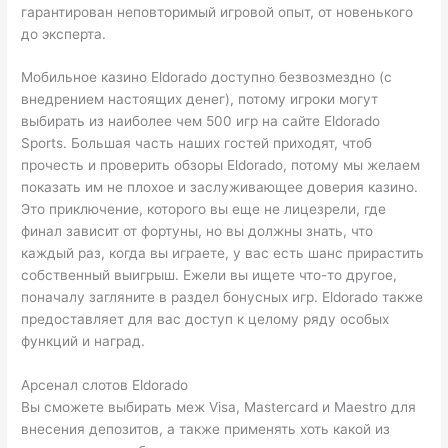
гарантирован неповторимый игровой опыт, от новенького
до эксперта.
Мобильное казино Eldorado доступно безвозмездно (с
внедрением настоящих денег), потому игроки могут
выбирать из наиболее чем 500 игр на сайте Eldorado
Sports. Большая часть наших гостей приходят, чтоб
прочесть и проверить обзоры Eldorado, потому мы желаем
показать им не плохое и заслуживающее доверия казино.
Это приключение, которого вы еще не лицезрели, где
финал зависит от фортуны, но вы должны знать, что
каждый раз, когда вы играете, у вас есть шанс прирастить
собственный выигрыш. Ежели вы ищете что-то другое,
поначалу загляните в раздел бонусных игр. Eldorado также
предоставляет для вас доступ к целому ряду особых
функций и наград.
Арсенал слотов Eldorado
Вы сможете выбирать меж Visa, Mastercard и Maestro для
внесения депозитов, а также применять хоть какой из