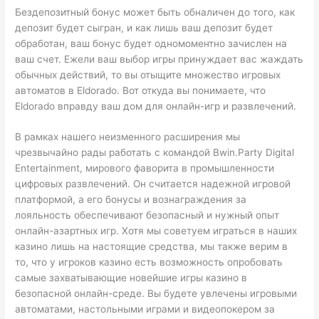
Бездепозитный бонус может быть обналичен до того, как
депозит будет сыгран, и как лишь ваш депозит будет
обработан, ваш бонус будет одномоментно зачислен на
ваш счет. Ежели ваш выбор игры принуждает вас жаждать
обычных действий, то вы отыщите множество игровых
автоматов в Eldorado. Вот откуда вы понимаете, что
Eldorado вправду ваш дом для онлайн-игр и развлечений.
В рамках нашего неизменного расширения мы
чрезвычайно рады работать с командой Bwin.Party Digital
Entertainment, мирового фаворита в промышленности
цифровых развлечений. Он считается надежной игровой
платформой, а его бонусы и вознаграждения за
лояльность обеспечивают безопасный и нужный опыт
онлайн-азартных игр. Хотя мы советуем играться в наших
казино лишь на настоящие средства, мы также верим в
то, что у игроков казино есть возможность опробовать
самые захватывающие новейшие игры казино в
безопасной онлайн-среде. Вы будете увлечены игровыми
автоматами, настольными играми и видеопокером за