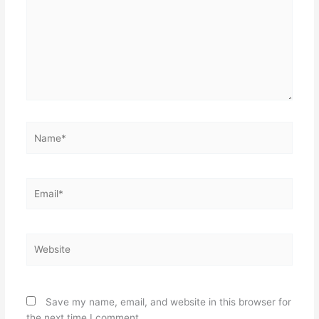
Name*
Email*
Website
Save my name, email, and website in this browser for
the next time I comment.