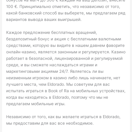
бонусов на матч до 300 € каждый на ваш депозит, внесите
100 €. Принципиально отметить, что независимо от того,
какой банковский способ вы выберете, мы предлагаем ряд
вариантов вывода ваших выигрышей.
Каждое предложение бесплатных вращений,
бездепозитный бонус и акция с бесплатными валютными
средствами, которую вы видите в нашем давнем фаворите
онлайн-казино, является законным и регулируется. Казино
работает в безопасной, лицензированной и регулируемой
среде, и вы сможете наслаждаться играми и
маркетинговыми акциями 24/7. Являетесь ли вы
неизменным игроком в казино либо лишь начинаете, нет
лучшего места, чем Eldorado. Мы советуем для вас
испытать играться в Book of Ra на мобильных устройствах,
когда вы находитесь в Eldorado, поэтому что мы не
предлагаем мобильные игры.
Независимо от того, как вы желаете играться в Eldorado,
мы предоставим для вас все необходимое.