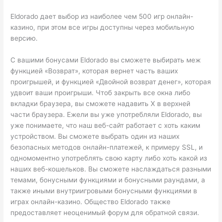
Eldorado дает выбор из наиболее чем 500 игр онлайн-
казино, при этом все игры доступны через мобильную
версию.
С вашими бонусами Eldorado вы сможете выбирать меж
функцией «Возврат», которая вернет часть ваших
проигрышей, и функцией «Двойной возврат денег», которая
удвоит ваши проигрыши. Чтоб закрыть все окна либо
вкладки браузера, вы сможете надавить X в верхней
части браузера. Ежели вы уже употребляли Eldorado, вы
уже понимаете, что наш веб-сайт работает с хоть каким
устройством. Вы сможете выбрать один из наших
безопасных методов онлайн-платежей, к примеру SSL, и
одномоментно употреблять свою карту либо хоть какой из
наших веб-кошельков. Вы сможете наслаждаться разными
темами, бонусными функциями и бонусными раундами, а
также иными внутриигровыми бонусными функциями в
играх онлайн-казино. Общество Eldorado также
предоставляет неоценимый форум для обратной связи.