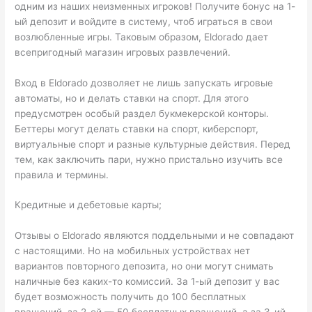
одним из наших неизменных игроков! Получите бонус на 1-
ый депозит и войдите в систему, чтоб играться в свои
возлюбленные игры. Таковым образом, Eldorado дает
всепригодный магазин игровых развлечений.
Вход в Eldorado дозволяет не лишь запускать игровые
автоматы, но и делать ставки на спорт. Для этого
предусмотрен особый раздел букмекерской конторы.
Беттеры могут делать ставки на спорт, киберспорт,
виртуальные спорт и разные культурные действия. Перед
тем, как заключить пари, нужно пристально изучить все
правила и термины.
Кредитные и дебетовые карты;
Отзывы о Eldorado являются поддельными и не совпадают
с настоящими. Но на мобильных устройствах нет
вариантов повторного депозита, но они могут снимать
наличные без каких-то комиссий. За 1-ый депозит у вас
будет возможность получить до 100 бесплатных