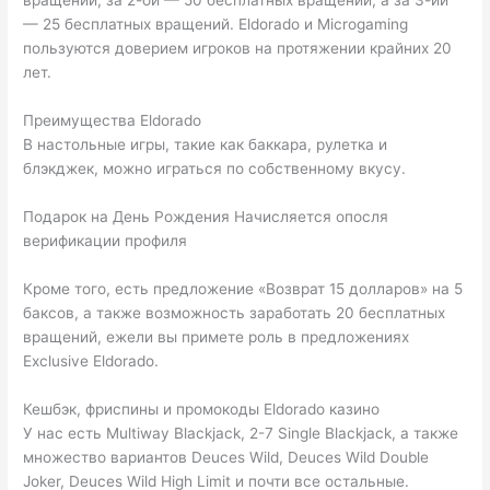
вращений, за 2-ой — 50 бесплатных вращений, а за 3-ий
— 25 бесплатных вращений. Eldorado и Microgaming
пользуются доверием игроков на протяжении крайних 20
лет.
Преимущества Eldorado
В настольные игры, такие как баккара, рулетка и
блэкджек, можно играться по собственному вкусу.
Подарок на День Рождения Начисляется опосля
верификации профиля
Кроме того, есть предложение «Возврат 15 долларов» на 5
баксов, а также возможность заработать 20 бесплатных
вращений, ежели вы примете роль в предложениях
Exclusive Eldorado.
Кешбэк, фриспины и промокоды Eldorado казино
У нас есть Multiway Blackjack, 2-7 Single Blackjack, а также
множество вариантов Deuces Wild, Deuces Wild Double
Joker, Deuces Wild High Limit и почти все остальные.