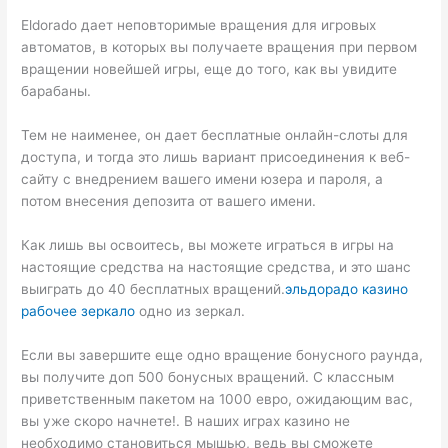
Eldorado дает неповторимые вращения для игровых
автоматов, в которых вы получаете вращения при первом
вращении новейшей игры, еще до того, как вы увидите
барабаны.
Тем не наименее, он дает бесплатные онлайн-слоты для
доступа, и тогда это лишь вариант присоединения к веб-
сайту с внедрением вашего имени юзера и пароля, а
потом внесения депозита от вашего имени.
Как лишь вы освоитесь, вы можете играться в игры на
настоящие средства на настоящие средства, и это шанс
выиграть до 40 бесплатных вращений.
эльдорадо казино
рабочее зеркало
одно из зеркал.
Если вы завершите еще одно вращение бонусного раунда,
вы получите доп 500 бонусных вращений. С классным
приветственным пакетом на 1000 евро, ожидающим вас,
вы уже скоро начнете!. В наших играх казино не
необходимо становиться мышью, ведь вы сможете