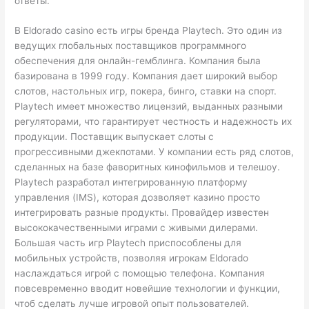
ответы.
В Eldorado casino есть игры бренда Playtech. Это один из
ведущих глобальных поставщиков программного
обеспечения для онлайн-гемблинга. Компания была
базирована в 1999 году. Компания дает широкий выбор
слотов, настольных игр, покера, бинго, ставки на спорт.
Playtech имеет множество лицензий, выданных разными
регуляторами, что гарантирует честность и надежность их
продукции. Поставщик выпускает слоты с
прогрессивными джекпотами. У компании есть ряд слотов,
сделанных на базе фаворитных кинофильмов и телешоу.
Playtech разработал интегрированную платформу
управления (IMS), которая дозволяет казино просто
интегрировать разные продукты. Провайдер известен
высококачественными играми с живыми дилерами.
Большая часть игр Playtech приспособлены для
мобильных устройств, позволяя игрокам Eldorado
наслаждаться игрой с помощью телефона. Компания
повсевременно вводит новейшие технологии и функции,
чтоб сделать лучше игровой опыт пользователей.