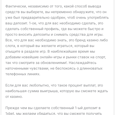
Фактически, независимо от того, какой способ вывода
средств вы выберете, вы непременно обнаружите, что он
уже был предварительно одобрен, чтоб очень употреблять
ваш депозит. 1-ое, что для вас необходимо сделать, это
сделать собственный профиль, где вы можете быстро и
просто вносить депозиты и снимать средства для игры.
Все, что для вас необходимо знать, это бренд казино либо
слота, в который вы желаете играться, который вы
отыщите в разделе игр. В наиблежайшее время мы
добавим новейшие онлайн-игры и рынки ставок на спорт,
так что смотрите за обновлениями!. Наслаждайтесь
наточенными чувствами, не беспокоясь о длинноватых
телефонных линиях.
Если для вас любопытно, что такое процент выплат, это
наибольшая сумма выигрыша, которую вы сможете ждать
от казино.
Прежде чем вы сделаете собственный 1-ый депозит в
1xbet, мы желаем убедиться, что вы сможете получить