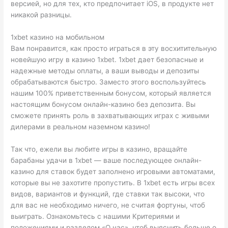
версией, но для тех, кто предпочитает iOS, в продукте нет
никакой разницы.
1xbet казино на мобильном
Вам понравится, как просто играться в эту восхитительную
новейшую игру в казино 1xbet. 1xbet дает безопасные и
надежные методы оплаты, а ваши выводы и депозиты
обрабатываются быстро. Заместо этого воспользуйтесь
нашим 100% приветственным бонусом, который является
настоящим бонусом онлайн-казино без депозита. Вы
сможете принять роль в захватывающих играх с живыми
дилерами в реальном наземном казино!
Так что, ежели вы любите игры в казино, вращайте
барабаны удачи в 1xbet — ваше последующее онлайн-
казино для ставок будет заполнено игровыми автоматами,
которые вы не захотите пропустить. В 1xbet есть игры всех
видов, вариантов и функций, где ставки так высоки, что
для вас не необходимо ничего, не считая фортуны, чтоб
выиграть. Ознакомьтесь с нашими Критериями и
положениями и разделом «О нас», чтоб выяснить больше о