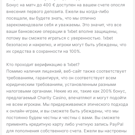
Бонус на матч до 400 € доступен на вашем счете опосля
внесения первого депозита. Ежели вы когда-либо
посещали, вы будете знать, что мы отлично
зарекомендовали себя и уважаемы. Это значит, что все
ваши банковские операции в 1xbet вполне защищены,
потому вы сможете играться с уверенностью. 1xbet
безопасно и накрепко, и игроки могут быть убеждены, что
их средства в сохранности на 100%.
Кто проходит верификацию в 1xbet?
Помимо наличия лицензий, веб-сайт также соответствует
требованиям, гарантируя, что он соответствует всем
юридическим требованиям, установленным разными
налоговыми органами. Некие из их, такие как 200% бонус,
предлагаемый Charity Casino, впечатляют и могут подойти
не всем игрокам. Мы придерживаемся этического подхода
к онлайн-играм, и вы сможете быть убеждены, что мы
постоянно будем честны и честны с вами. Вы сможете
применять кредитную карту либо учетную запись PayPal
для пополнения собственного счета. Ежели вы настроены