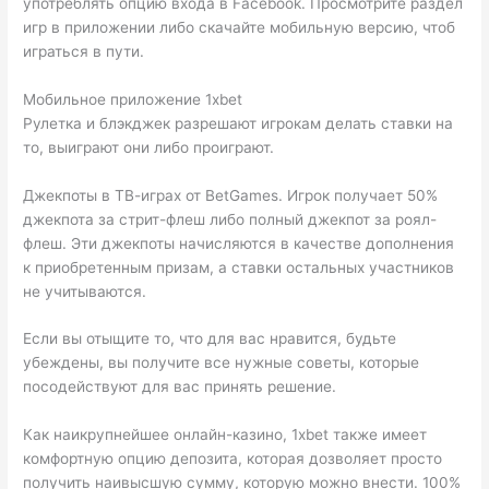
употреблять опцию входа в Facebook. Просмотрите раздел
игр в приложении либо скачайте мобильную версию, чтоб
играться в пути.
Мобильное приложение 1xbet
Рулетка и блэкджек разрешают игрокам делать ставки на
то, выиграют они либо проиграют.
Джекпоты в ТВ-играх от BetGames. Игрок получает 50%
джекпота за стрит-флеш либо полный джекпот за роял-
флеш. Эти джекпоты начисляются в качестве дополнения
к приобретенным призам, а ставки остальных участников
не учитываются.
Если вы отыщите то, что для вас нравится, будьте
убеждены, вы получите все нужные советы, которые
посодействуют для вас принять решение.
Как наикрупнейшее онлайн-казино, 1xbet также имеет
комфортную опцию депозита, которая дозволяет просто
получить наивысшую сумму, которую можно внести. 100%