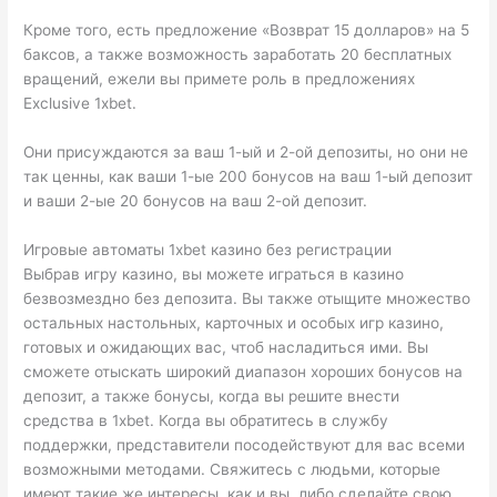
Кроме того, есть предложение «Возврат 15 долларов» на 5
баксов, а также возможность заработать 20 бесплатных
вращений, ежели вы примете роль в предложениях
Exclusive 1xbet.
Они присуждаются за ваш 1-ый и 2-ой депозиты, но они не
так ценны, как ваши 1-ые 200 бонусов на ваш 1-ый депозит
и ваши 2-ые 20 бонусов на ваш 2-ой депозит.
Игровые автоматы 1xbet казино без регистрации
Выбрав игру казино, вы можете играться в казино
безвозмездно без депозита. Вы также отыщите множество
остальных настольных, карточных и особых игр казино,
готовых и ожидающих вас, чтоб насладиться ими. Вы
сможете отыскать широкий диапазон хороших бонусов на
депозит, а также бонусы, когда вы решите внести
средства в 1xbet. Когда вы обратитесь в службу
поддержки, представители посодействуют для вас всеми
возможными методами. Свяжитесь с людьми, которые
имеют такие же интересы, как и вы, либо сделайте свою