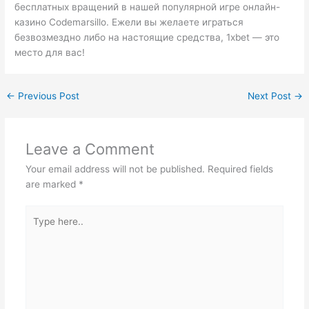
бесплатных вращений в нашей популярной игре онлайн-
казино Codemarsillo. Ежели вы желаете играться
безвозмездно либо на настоящие средства, 1xbet — это
место для вас!
←
Previous Post
Next Post
→
Leave a Comment
Your email address will not be published.
Required fields
are marked
*
Type
here..