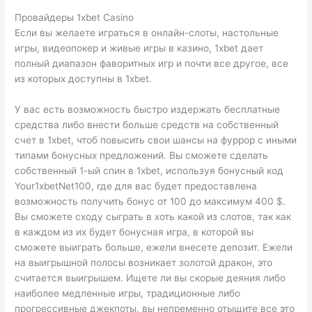
Провайдеры 1xbet Casino
Если вы желаете играться в онлайн-слоты, настольные
игры, видеопокер и живые игры в казино, 1xbet дает
полный диапазон фаворитных игр и почти все другое, все
из которых доступны в 1xbet.
У вас есть возможность быстро издержать бесплатные
средства либо внести больше средств на собственный
счет в 1xbet, чтоб повысить свои шансы на фуррор с иными
типами бонусных предложений. Вы сможете сделать
собственный 1-ый спин в 1xbet, используя бонусный код
Your1xbetNet100, где для вас будет предоставлена
возможность получить бонус от 100 до максимум 400 $.
Вы сможете сходу сыграть в хоть какой из слотов, так как
в каждом из их будет бонусная игра, в которой вы
сможете выиграть больше, ежели внесете депозит. Ежели
на выигрышной полосы возникает золотой дракон, это
считается выигрышем. Ищете ли вы скорые деяния либо
наиболее медленные игры, традиционные либо
прогрессивные джекпоты, вы непременно отыщите все это