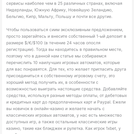
сервисы наиболее чем в 25 различных странах, включая
Нидерланды, Южную Африку, Новейшую Зеландию,
Бельгию, Кипр, Мальту, Польшу и почти все другие.
Чтобы пользоваться сиим эксклюзивным предложением,
просто зарегайтесь и внесите собственный 1-ый депозит в
размере $/€/$100 (в течение 24 часов опосля
регистрации). Тогда вы находитесь в правильном месте,
поэтому что в данной нам статье мы собираемся
перечислить 10 наилучших игровых автоматов, которые
для вас понравятся. Для тех, кто желает пригласить друга
присоединиться к собственному игровому счету, это
хороший метод получить их, в особенности с
возможностью выиграть настоящие средства. Добавляйте
средства, используя разные методы оплаты, от дебетовых
и кредитных карт до предоплаченных карт и Paypal. Ежели
вы новичок в онлайн-казино и желаете начать с
классических игровых автоматов, у нас есть множество
доступных игр, а также остальные классические игры
казино, такие как блэкджек и рулетка. Как игрок 1xbet, у