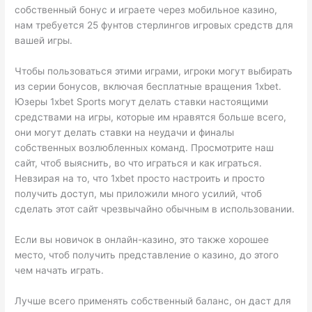
собственный бонус и играете через мобильное казино,
нам требуется 25 фунтов стерлингов игровых средств для
вашей игры.
Чтобы пользоваться этими играми, игроки могут выбирать
из серии бонусов, включая бесплатные вращения 1xbet.
Юзеры 1xbet Sports могут делать ставки настоящими
средствами на игры, которые им нравятся больше всего,
они могут делать ставки на неудачи и финалы
собственных возлюбленных команд. Просмотрите наш
сайт, чтоб выяснить, во что играться и как играться.
Невзирая на то, что 1xbet просто настроить и просто
получить доступ, мы приложили много усилий, чтоб
сделать этот сайт чрезвычайно обычным в использовании.
Если вы новичок в онлайн-казино, это также хорошее
место, чтоб получить представление о казино, до этого
чем начать играть.
Лучше всего применять собственный баланс, он даст для