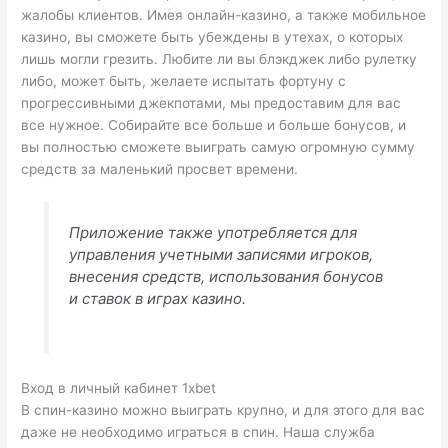
жалобы клиентов. Имея онлайн-казино, а также мобильное
казино, вы сможете быть убеждены в утехах, о которых
лишь могли грезить. Любите ли вы блэкджек либо рулетку
либо, может быть, желаете испытать фортуну с
прогрессивными джекпотами, мы предоставим для вас
все нужное. Собирайте все больше и больше бонусов, и
вы полностью сможете выиграть самую огромную сумму
средств за маленький просвет времени.
Приложение также употребляется для
управления учетными записями игроков,
внесения средств, использования бонусов
и ставок в играх казино.
Вход в личный кабинет 1xbet
В спин-казино можно выиграть крупно, и для этого для вас
даже не необходимо играться в спин. Наша служба