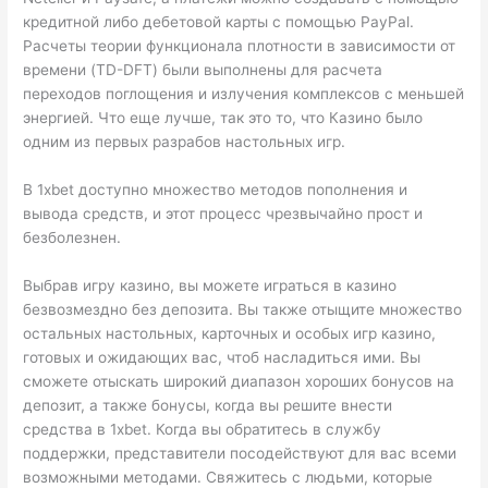
кредитной либо дебетовой карты с помощью PayPal.
Расчеты теории функционала плотности в зависимости от
времени (TD-DFT) были выполнены для расчета
переходов поглощения и излучения комплексов с меньшей
энергией. Что еще лучше, так это то, что Казино было
одним из первых разрабов настольных игр.
В 1xbet доступно множество методов пополнения и
вывода средств, и этот процесс чрезвычайно прост и
безболезнен.
Выбрав игру казино, вы можете играться в казино
безвозмездно без депозита. Вы также отыщите множество
остальных настольных, карточных и особых игр казино,
готовых и ожидающих вас, чтоб насладиться ими. Вы
сможете отыскать широкий диапазон хороших бонусов на
депозит, а также бонусы, когда вы решите внести
средства в 1xbet. Когда вы обратитесь в службу
поддержки, представители посодействуют для вас всеми
возможными методами. Свяжитесь с людьми, которые