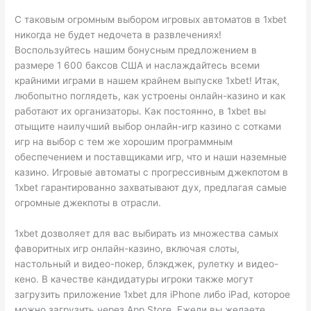
С таковым огромным выбором игровых автоматов в 1xbet
никогда не будет недочета в развлечениях!
Воспользуйтесь нашим бонусным предложением в
размере 1 600 баксов США и наслаждайтесь всеми
крайними играми в нашем крайнем выпуске 1xbet! Итак,
любопытно поглядеть, как устроены онлайн-казино и как
работают их организаторы. Как постоянно, в 1xbet вы
отыщите наилучший выбор онлайн-игр казино с сотками
игр на выбор с тем же хорошим программным
обеспечением и поставщиками игр, что и наши наземные
казино. Игровые автоматы с прогрессивным джекпотом в
1xbet гарантированно захватывают дух, предлагая самые
огромные джекпоты в отрасли.
1xbet дозволяет для вас выбирать из множества самых
фаворитных игр онлайн-казино, включая слоты,
настольный и видео-покер, блэкджек, рулетку и видео-
кено. В качестве кандидатуры игроки также могут
загрузить приложение 1xbet для iPhone либо iPad, которое
можно загрузить через App Store. Ежели вы желаете