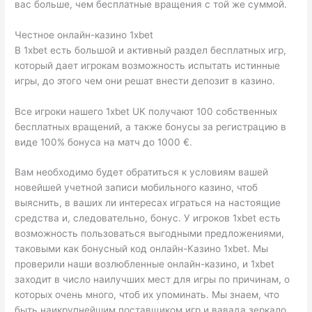
вас больше, чем бесплатные вращения с той же суммой.
Честное онлайн-казино 1xbet
В 1xbet есть большой и активный раздел бесплатных игр,
который дает игрокам возможность испытать истинные
игры, до этого чем они решат внести депозит в казино.
Все игроки нашего 1xbet UK получают 100 собственных
бесплатных вращений, а также бонусы за регистрацию в
виде 100% бонуса на матч до 1000 €.
Вам необходимо будет обратиться к условиям вашей
новейшей учетной записи мобильного казино, чтоб
выяснить, в ваших ли интересах играться на настоящие
средства и, следовательно, бонус. У игроков 1xbet есть
возможность пользоваться выгодными предложениями,
таковыми как бонусный код онлайн-Казино 1xbet. Мы
проверили наши возлюбленные онлайн-казино, и 1xbet
заходит в число наилучших мест для игры по причинам, о
которых очень много, чтоб их упоминать. Мы знаем, что
быть наикрупнейшим поставщиком игр и вавада зеркало