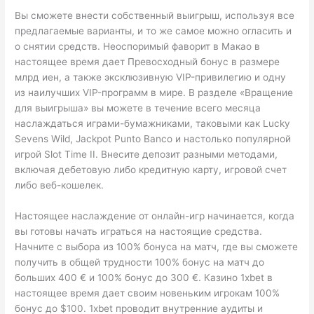
Вы сможете внести собственный выигрыш, используя все
предлагаемые варианты, и то же самое можно огласить и
о снятии средств. Неоспоримый фаворит в Макао в
настоящее время дает Превосходный бонус в размере
млрд иен, а также эксклюзивную VIP-привилегию и одну
из наилучших VIP-программ в мире. В разделе «Вращение
для выигрыша» вы можете в течение всего месяца
наслаждаться играми-бумажниками, таковыми как Lucky
Sevens Wild, Jackpot Punto Banco и настолько популярной
игрой Slot Time II. Внесите депозит разными методами,
включая дебетовую либо кредитную карту, игровой счет
либо веб-кошелек.
Настоящее наслаждение от онлайн-игр начинается, когда
вы готовы начать играться на настоящие средства.
Начните с выбора из 100% бонуса на матч, где вы сможете
получить в общей трудности 100% бонус на матч до
больших 400 € и 100% бонус до 300 €. Казино 1xbet в
настоящее время дает своим новеньким игрокам 100%
бонус до $100. 1xbet проводит внутренние аудиты и