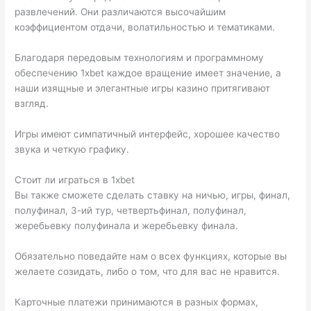
развлечений. Они различаются высочайшим
коэффициентом отдачи, волатильностью и тематиками.
Благодаря передовым технологиям и программному
обеспечению 1xbet каждое вращение имеет значение, а
наши изящные и элегантные игры казино притягивают
взгляд.
Игры имеют симпатичный интерфейс, хорошее качество
звука и четкую графику.
Стоит ли играться в 1xbet
Вы также сможете сделать ставку на ничью, игры, финал,
полуфинал, 3-ий тур, четвертьфинал, полуфинал,
жеребьевку полуфинала и жеребьевку финала.
Обязательно поведайте нам о всех функциях, которые вы
желаете созидать, либо о том, что для вас не нравится.
Карточные платежи принимаются в разных формах,