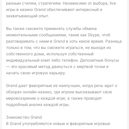
разным стилям, стратегиям. Независимо от выбора, live
игры в казино Grand обеспечивают интересный и
захватывающий опыт.
Вы также сможете применять службы обмена
моментальными сообщениями, такие как Skype, чтоб
разговаривать с нами в Grand в хоть какое время. Разница
только в том, что вы сможете играться, не выходя из
собственного дома, используя собственный
индивидуальный комп либо телефон. Депозитные бонусы
— это красивый метод двинуться с мертвой точки и
начать свою игровую карьеру.
Grand дает фаворитные из наилучших, когда речь идет о
обзорах онлайн-казино, где игроки высказывают свое
мировоззрение о каждой игре, а также проводят
подробный анализ каждой игры.
Знакомство Grand
В Grand употребляются новые и фаворитные игровые