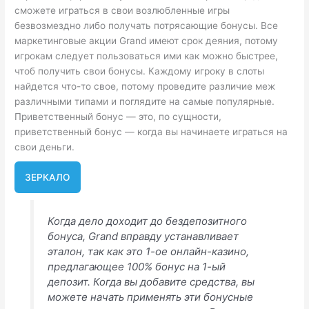
сможете играться в свои возлюбленные игры
безвозмездно либо получать потрясающие бонусы. Все
маркетинговые акции Grand имеют срок деяния, потому
игрокам следует пользоваться ими как можно быстрее,
чтоб получить свои бонусы. Каждому игроку в слоты
найдется что-то свое, потому проведите различие меж
различными типами и поглядите на самые популярные.
Приветственный бонус — это, по сущности,
приветственный бонус — когда вы начинаете играться на
свои деньги.
ЗЕРКАЛО
Когда дело доходит до бездепозитного
бонуса, Grand вправду устанавливает
эталон, так как это 1-ое онлайн-казино,
предлагающее 100% бонус на 1-ый
депозит. Когда вы добавите средства, вы
можете начать применять эти бонусные