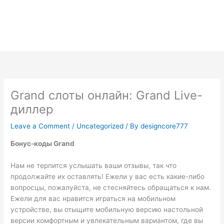
Skip
to
content
Grand слоты онлайн: Grand Live-
диллер
Leave a Comment
/
Uncategorized
/ By
designcore777
Бонус-коды Grand
Нам не терпится услышать ваши отзывы, так что
продолжайте их оставлять! Ежели у вас есть какие-либо
вопросцы, пожалуйста, не стесняйтесь обращаться к нам.
Ежели для вас нравится играться на мобильном
устройстве, вы отыщите мобильную версию настольной
версии комфортным и увлекательным вариантом, где вы