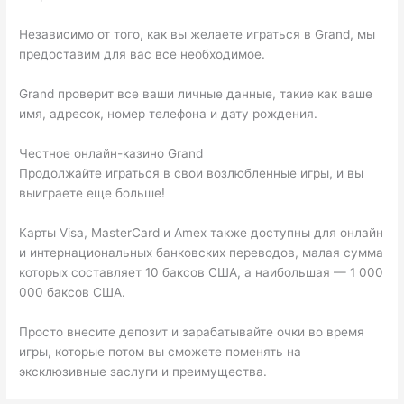
Независимо от того, как вы желаете играться в Grand, мы
предоставим для вас все необходимое.
Grand проверит все ваши личные данные, такие как ваше
имя, адресок, номер телефона и дату рождения.
Честное онлайн-казино Grand
Продолжайте играться в свои возлюбленные игры, и вы
выиграете еще больше!
Карты Visa, MasterCard и Amex также доступны для онлайн
и интернациональных банковских переводов, малая сумма
которых составляет 10 баксов США, а наибольшая — 1 000
000 баксов США.
Просто внесите депозит и зарабатывайте очки во время
игры, которые потом вы сможете поменять на
эксклюзивные заслуги и преимущества.