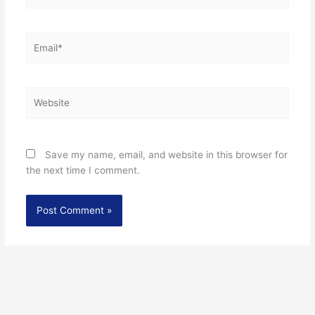
Email*
Website
Save my name, email, and website in this browser for
the next time I comment.