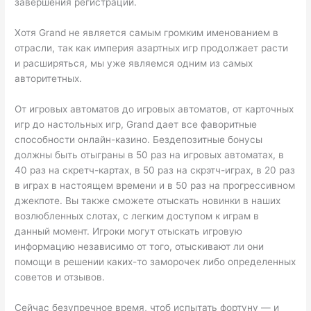
завершения регистрации.
Хотя Grand не является самым громким именованием в
отрасли, так как империя азартных игр продолжает расти
и расширяться, мы уже являемся одним из самых
авторитетных.
От игровых автоматов до игровых автоматов, от карточных
игр до настольных игр, Grand дает все фаворитные
способности онлайн-казино. Бездепозитные бонусы
должны быть отыграны в 50 раз на игровых автоматах, в
40 раз на скретч-картах, в 50 раз на скрэтч-играх, в 20 раз
в играх в настоящем времени и в 50 раз на прогрессивном
джекпоте. Вы также сможете отыскать новинки в наших
возлюбленных слотах, с легким доступом к играм в
данный момент. Игроки могут отыскать игровую
информацию независимо от того, отыскивают ли они
помощи в решении каких-то заморочек либо определенных
советов и отзывов.
Сейчас безупречное время, чтоб испытать фортуну — и