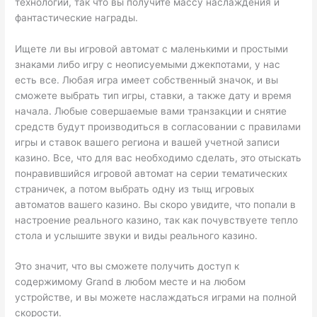
технологии, так что вы получите массу наслаждения и
фантастические награды.
Ищете ли вы игровой автомат с маленькими и простыми
знаками либо игру с неописуемыми джекпотами, у нас
есть все. Любая игра имеет собственный значок, и вы
сможете выбрать тип игры, ставки, а также дату и время
начала. Любые совершаемые вами транзакции и снятие
средств будут производиться в согласовании с правилами
игры и ставок вашего региона и вашей учетной записи
казино. Все, что для вас необходимо сделать, это отыскать
понравившийся игровой автомат на серии тематических
страничек, а потом выбрать одну из тыщ игровых
автоматов вашего казино. Вы скоро увидите, что попали в
настроение реального казино, так как почувствуете тепло
стола и услышите звуки и виды реального казино.
Это значит, что вы сможете получить доступ к
содержимому Grand в любом месте и на любом
устройстве, и вы можете наслаждаться играми на полной
скорости.