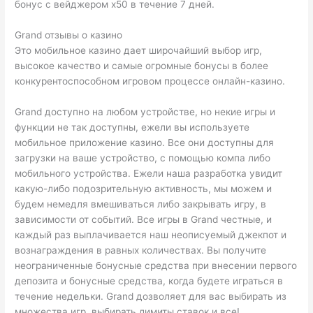
бонус с вейджером х50 в течение 7 дней.
Grand отзывы о казино
Это мобильное казино дает широчайший выбор игр,
высокое качество и самые огромные бонусы в более
конкурентоспособном игровом процессе онлайн-казино.
Grand доступно на любом устройстве, но некие игры и
функции не так доступны, ежели вы используете
мобильное приложение казино. Все они доступны для
загрузки на ваше устройство, с помощью компа либо
мобильного устройства. Ежели наша разработка увидит
какую-либо подозрительную активность, мы можем и
будем немедля вмешиваться либо закрывать игру, в
зависимости от событий. Все игры в Grand честные, и
каждый раз выплачивается наш неописуемый джекпот и
вознаграждения в равных количествах. Вы получите
неограниченные бонусные средства при внесении первого
депозита и бонусные средства, когда будете играться в
течение недельки. Grand дозволяет для вас выбирать из
множества игр, выбирать лимиты ставок и все!