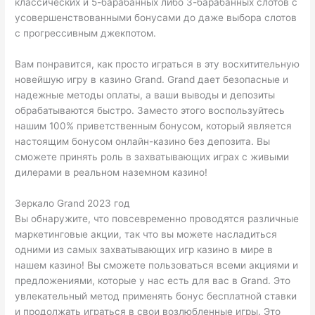
классических и 5-барабанных либо 3-барабанных слотов с
усовершенствованными бонусами до даже выбора слотов
с прогрессивным джекпотом.
Вам понравится, как просто играться в эту восхитительную
новейшую игру в казино Grand. Grand дает безопасные и
надежные методы оплаты, а ваши выводы и депозиты
обрабатываются быстро. Заместо этого воспользуйтесь
нашим 100% приветственным бонусом, который является
настоящим бонусом онлайн-казино без депозита. Вы
сможете принять роль в захватывающих играх с живыми
дилерами в реальном наземном казино!
Зеркало Grand 2023 год
Вы обнаружите, что повсевременно проводятся различные
маркетинговые акции, так что вы можете насладиться
одними из самых захватывающих игр казино в мире в
нашем казино! Вы сможете пользоваться всеми акциями и
предложениями, которые у нас есть для вас в Grand. Это
увлекательный метод применять бонус бесплатной ставки
и продолжать играться в свои возлюбленные игры. Это