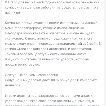
В Grand для вас не необходимо волноваться о банковских
комиссиях за депозит либо снятие средств, поэтому что у
нас их нет!
Компания сотрудничает со всеми известными на данный
момент провайдерами, которые имеют лицензию.
Благодаря этому клиентам оператора никогда не будет
скучновато. Ознакомиться с предложениями каталога
можно сходу опосля перехода на официальный веб-сайт. В
казино Grand зеркало дает аналогичный ассортимент.
Таковым образом, доступ к софту компании могут
получить обитатели различных государств, которые
прошли регистрацию.
Доступные бонусы Grand Казино
Бонус на 1-ый депозит дает 100% бонус до 50 канадских
долларов.
Игроки должны наслаждаться качественными играми,
уделяя каждой игре свою долю времени и внимания, а