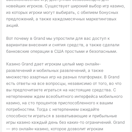
новейших игроков. Существует широкий выбор игр казино,
из которых игроки могут выбирать, с обилием бонусных
предложений, а также каждомесячных маркетинговых
акций.
Вот почему в Grand мы упростили для вас доступ к
вариантам внесения и снятия средств, а также сделали
банковские операции в США простыми и безопасными.
Казино Grand дает игрокам целый мир онлайн-
развлечений и мобильных развлечений, а также
множество азартных игр на разных платформах. В Grand
есть ответы на все вопросцы, независимо от того, во что
вы предпочитаете играться на настоящие средства. С
нетерпением ждем всеобъятного интерфейса мобильного
казино, на сто процентов приспособленного к вашим
потребностям. Тогда с нетерпением ожидайте
способности играться в захватывающие и прибыльные
игры казино каждый день без каких-то ограничений. Grand
— это онлайн-казино, которое дозволит игрокам