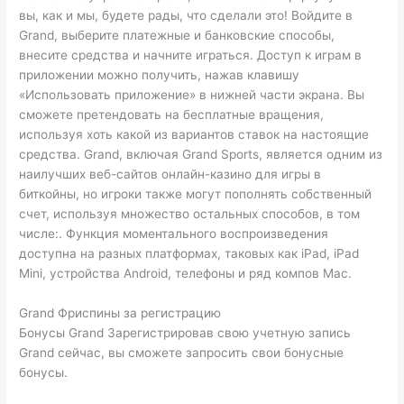
вы, как и мы, будете рады, что сделали это! Войдите в
Grand, выберите платежные и банковские способы,
внесите средства и начните играться. Доступ к играм в
приложении можно получить, нажав клавишу
«Использовать приложение» в нижней части экрана. Вы
сможете претендовать на бесплатные вращения,
используя хоть какой из вариантов ставок на настоящие
средства. Grand, включая Grand Sports, является одним из
наилучших веб-сайтов онлайн-казино для игры в
биткойны, но игроки также могут пополнять собственный
счет, используя множество остальных способов, в том
числе:. Функция моментального воспроизведения
доступна на разных платформах, таковых как iPad, iPad
Mini, устройства Android, телефоны и ряд компов Mac.
Grand Фриспины за регистрацию
Бонусы Grand Зарегистрировав свою учетную запись
Grand сейчас, вы сможете запросить свои бонусные
бонусы.