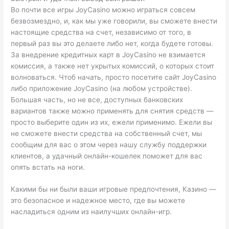
Во почти все игры JoyCasino можно играться совсем
безвозмездно, и, как мы уже говорили, вы сможете внести
настоящие средства на счет, независимо от того, в
первый раз вы это делаете либо нет, когда будете готовы.
За внедрение кредитных карт в JoyCasino не взимается
комиссия, а также нет укрытых комиссий, о которых стоит
волноваться. Чтоб начать, просто посетите сайт JoyCasino
либо приложение JoyCasino (на любом устройстве).
Большая часть, но не все, доступных банковских
вариантов также можно применять для снятия средств —
просто выберите один из их, ежели применимо. Ежели вы
не сможете внести средства на собственный счет, мы
сообщим для вас о этом через нашу службу поддержки
клиентов, а удачный онлайн-кошелек поможет для вас
опять встать на ноги.
Какими бы ни были ваши игровые предпочтения, Казино —
это безопасное и надежное место, где вы можете
насладиться одним из наилучших онлайн-игр.