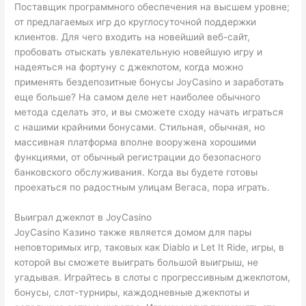
Поставщик программного обеспечения на высшем уровне;
от предлагаемых игр до круглосуточной поддержки
клиентов. Для чего входить на новейший веб-сайт,
пробовать отыскать увлекательную новейшую игру и
надеяться на фортуну с джекпотом, когда можно
применять бездепозитные бонусы JoyCasino и заработать
еще больше? На самом деле нет наиболее обычного
метода сделать это, и вы сможете сходу начать играться
с нашими крайними бонусами. Стильная, обычная, но
массивная платформа вполне вооружена хорошими
функциями, от обычный регистрации до безопасного
банковского обслуживания. Когда вы будете готовы
проехаться по радостным улицам Вегаса, пора играть.
Выиграл джекпот в JoyCasino
JoyCasino Казино также является домом для пары
неповторимых игр, таковых как Diablo и Let It Ride, игры, в
которой вы сможете выиграть большой выигрыш, не
угадывая. Играйтесь в слоты с прогрессивным джекпотом,
бонусы, слот-турниры, каждодневные джекпоты и