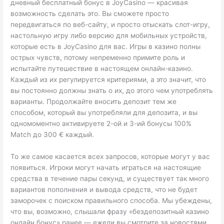
дневный бесплатный бонус в JoyCasino — красивая
возможность сделать это. Вы сможете просто
передвигаться по веб-сайту, и просто отыскать слот-игру,
настольную игру либо версию для мобильных устройств,
которые есть в JoyCasino для вас. Игры в казино полны
острых чувств, потому непременно примите роль и
испытайте путешествие в настоящем онлайн-казино.
Каждый из их регулируется критериями, а это значит, что
вы постоянно должны знать о их, до этого чем употреблять
варианты. Продолжайте вносить депозит тем же
способом, который вы употребляли для депозита, и вы
одномоментно активируете 2-ой и 3-ий бонусы 100%
Match до 300 € каждый.
То же самое касается всех запросов, которые могут у вас
появиться. Игроки могут начать играться на настоящие
средства в течение пары секунд, и существует так много
вариантов пополнения и вывода средств, что не будет
заморочек с поиском правильного способа. Мы убеждены,
что вы, возможно, слышали фразу «бездепозитный казино
онлайн бонус» ранее — ежели вы смотрите за новостями