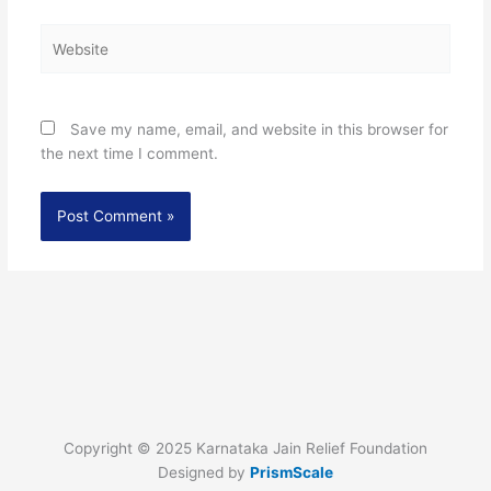
Website
Save my name, email, and website in this browser for
the next time I comment.
Copyright © 2025 Karnataka Jain Relief Foundation
Designed by
PrismScale