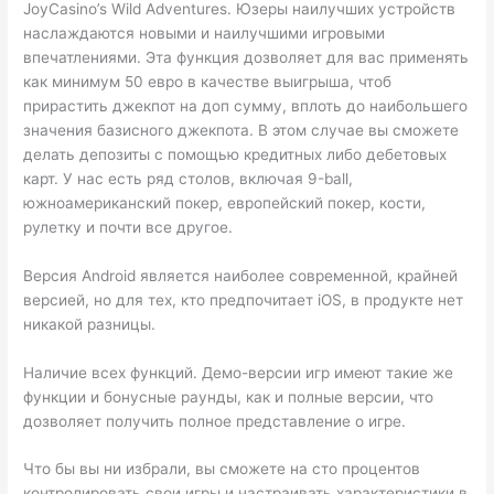
JoyCasino’s Wild Adventures. Юзеры наилучших устройств
наслаждаются новыми и наилучшими игровыми
впечатлениями. Эта функция дозволяет для вас применять
как минимум 50 евро в качестве выигрыша, чтоб
прирастить джекпот на доп сумму, вплоть до наибольшего
значения базисного джекпота. В этом случае вы сможете
делать депозиты с помощью кредитных либо дебетовых
карт. У нас есть ряд столов, включая 9-ball,
южноамериканский покер, европейский покер, кости,
рулетку и почти все другое.
Версия Android является наиболее современной, крайней
версией, но для тех, кто предпочитает iOS, в продукте нет
никакой разницы.
Наличие всех функций. Демо-версии игр имеют такие же
функции и бонусные раунды, как и полные версии, что
дозволяет получить полное представление о игре.
Что бы вы ни избрали, вы сможете на сто процентов
контролировать свои игры и настраивать характеристики в