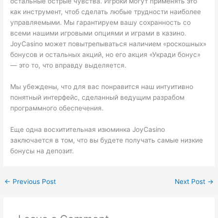
остальные острые чувства. Игроки могут применять это
как инструмент, чтоб сделать любые трудности наиболее
управляемыми. Мы гарантируем вашу сохранность со
всеми нашими игровыми опциями и играми в казино.
JoyCasino может повытрепываться наличием «роскошных»
бонусов и остальных акций, но его акция «Укради бонус»
— это то, что вправду выделяется.
Мы убеждены, что для вас понравится наш интуитивно
понятный интерфейс, сделанный ведущим разрабом
программного обеспечения.
Еще одна восхитительная изюминка JoyCasino
заключается в том, что вы будете получать самые низкие
бонусы на депозит.
←
Previous Post
Next Post
→