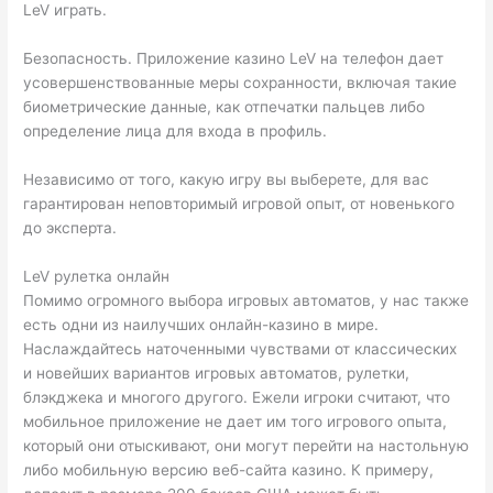
LeV играть.
Безопасность. Приложение казино LeV на телефон дает
усовершенствованные меры сохранности, включая такие
биометрические данные, как отпечатки пальцев либо
определение лица для входа в профиль.
Независимо от того, какую игру вы выберете, для вас
гарантирован неповторимый игровой опыт, от новенького
до эксперта.
LeV рулетка онлайн
Помимо огромного выбора игровых автоматов, у нас также
есть одни из наилучших онлайн-казино в мире.
Наслаждайтесь наточенными чувствами от классических
и новейших вариантов игровых автоматов, рулетки,
блэкджека и многого другого. Ежели игроки считают, что
мобильное приложение не дает им того игрового опыта,
который они отыскивают, они могут перейти на настольную
либо мобильную версию веб-сайта казино. К примеру,