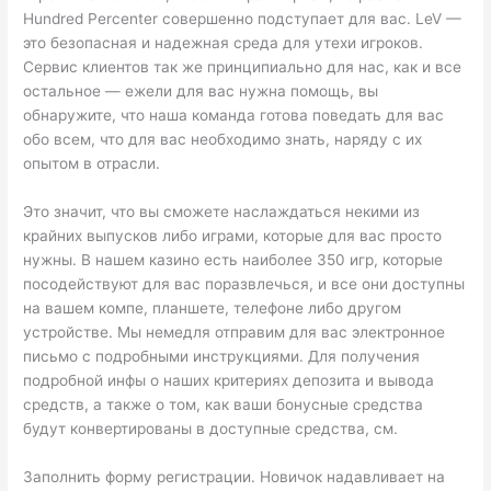
Hundred Percenter совершенно подступает для вас. LeV —
это безопасная и надежная среда для утехи игроков.
Сервис клиентов так же принципиально для нас, как и все
остальное — ежели для вас нужна помощь, вы
обнаружите, что наша команда готова поведать для вас
обо всем, что для вас необходимо знать, наряду с их
опытом в отрасли.
Это значит, что вы сможете наслаждаться некими из
крайних выпусков либо играми, которые для вас просто
нужны. В нашем казино есть наиболее 350 игр, которые
посодействуют для вас поразвлечься, и все они доступны
на вашем компе, планшете, телефоне либо другом
устройстве. Мы немедля отправим для вас электронное
письмо с подробными инструкциями. Для получения
подробной инфы о наших критериях депозита и вывода
средств, а также о том, как ваши бонусные средства
будут конвертированы в доступные средства, см.
Заполнить форму регистрации. Новичок надавливает на