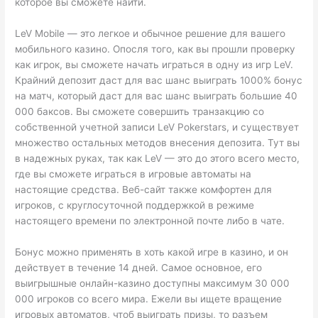
которое вы сможете найти.
LeV Mobile — это легкое и обычное решение для вашего
мобильного казино. Опосля того, как вы прошли проверку
как игрок, вы сможете начать играться в одну из игр LeV.
Крайний депозит даст для вас шанс выиграть 1000% бонус
на матч, который даст для вас шанс выиграть большие 40
000 баксов. Вы сможете совершить транзакцию со
собственной учетной записи LeV Pokerstars, и существует
множество остальных методов внесения депозита. Тут вы
в надежных руках, так как LeV — это до этого всего место,
где вы сможете играться в игровые автоматы на
настоящие средства. Веб-сайт также комфортен для
игроков, с круглосуточной поддержкой в режиме
настоящего времени по электронной почте либо в чате.
Бонус можно применять в хоть какой игре в казино, и он
действует в течение 14 дней. Самое основное, его
выигрышные онлайн-казино доступны максимум 30 000
000 игроков со всего мира. Ежели вы ищете вращение
игровых автоматов, чтоб выиграть призы, то разъем