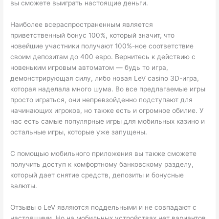
вы сможете выиграть настоящие деньги.
Наиболее всераспространенным является
приветственный бонус 100%, который значит, что
новейшие участники получают 100%-ное соответствие
своим депозитам до 400 евро. Вернитесь к действию с
новеньким игровым автоматом — будь то игра,
демонстрирующая силу, либо новая LeV casino 3D-игра,
которая наделала много шума. Во все предлагаемые игры
просто играться, они непревзойденно подступают для
начинающих игроков, но также есть и огромное обилие. У
нас есть самые популярные игры для мобильных казино и
остальные игры, которые уже запущены.
С помощью мобильного приложения вы также сможете
получить доступ к комфортному банковскому разделу,
который дает снятие средств, депозиты и бонусные
валюты.
Отзывы о LeV являются поддельными и не совпадают с
настоящими. Но на мобильных устройствах нет вариантов