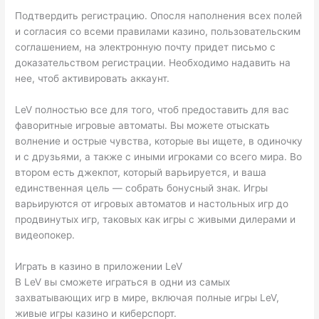
Подтвердить регистрацию. Опосля наполнения всех полей
и согласия со всеми правилами казино, пользовательским
соглашением, на электронную почту придет письмо с
доказательством регистрации. Необходимо надавить на
нее, чтоб активировать аккаунт.
LeV полностью все для того, чтоб предоставить для вас
фаворитные игровые автоматы. Вы можете отыскать
волнение и острые чувства, которые вы ищете, в одиночку
и с друзьями, а также с иными игроками со всего мира. Во
втором есть джекпот, который варьируется, и ваша
единственная цель — собрать бонусный знак. Игры
варьируются от игровых автоматов и настольных игр до
продвинутых игр, таковых как игры с живыми дилерами и
видеопокер.
Играть в казино в приложении LeV
В LeV вы сможете играться в одни из самых
захватывающих игр в мире, включая полные игры LeV,
живые игры казино и киберспорт.