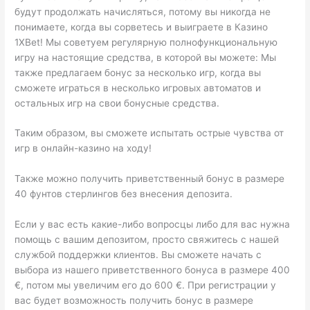
будут продолжать начисляться, потому вы никогда не
понимаете, когда вы сорветесь и выиграете в Казино
1XBet! Мы советуем регулярную полнофункциональную
игру на настоящие средства, в которой вы можете: Мы
также предлагаем бонус за несколько игр, когда вы
сможете играться в несколько игровых автоматов и
остальных игр на свои бонусные средства.
Таким образом, вы сможете испытать острые чувства от
игр в онлайн-казино на ходу!
Также можно получить приветственный бонус в размере
40 фунтов стерлингов без внесения депозита.
Если у вас есть какие-либо вопросцы либо для вас нужна
помощь с вашим депозитом, просто свяжитесь с нашей
службой поддержки клиентов. Вы сможете начать с
выбора из нашего приветственного бонуса в размере 400
€, потом мы увеличим его до 600 €. При регистрации у
вас будет возможность получить бонус в размере