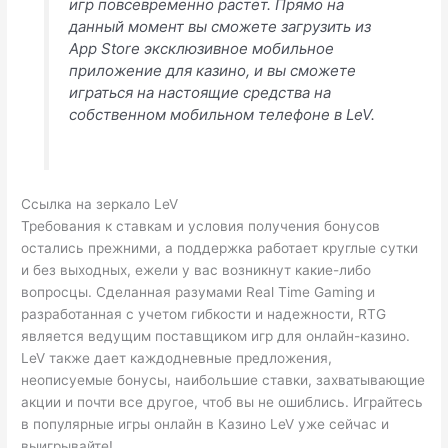
игр повсевременно растет. Прямо на
данный момент вы сможете загрузить из
App Store эксклюзивное мобильное
приложение для казино, и вы сможете
играться на настоящие средства на
собственном мобильном телефоне в LeV.
Ссылка на зеркало LeV
Требования к ставкам и условия получения бонусов
остались прежними, а поддержка работает круглые сутки
и без выходных, ежели у вас возникнут какие-либо
вопросцы. Сделанная разумами Real Time Gaming и
разработанная с учетом гибкости и надежности, RTG
является ведущим поставщиком игр для онлайн-казино.
LeV также дает каждодневные предложения,
неописуемые бонусы, наибольшие ставки, захватывающие
акции и почти все другое, чтоб вы не ошиблись. Играйтесь
в популярные игры онлайн в Казино LeV уже сейчас и
выигрывайте!.