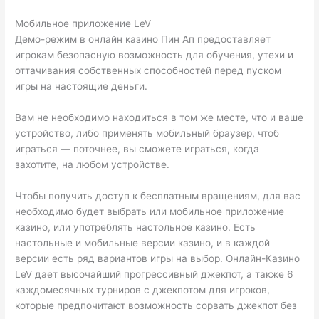
Мобильное приложение LeV
Демо-режим в онлайн казино Пин Ап предоставляет
игрокам безопасную возможность для обучения, утехи и
оттачивания собственных способностей перед пуском
игры на настоящие деньги.
Вам не необходимо находиться в том же месте, что и ваше
устройство, либо применять мобильный браузер, чтоб
играться — поточнее, вы сможете играться, когда
захотите, на любом устройстве.
Чтобы получить доступ к бесплатным вращениям, для вас
необходимо будет выбрать или мобильное приложение
казино, или употреблять настольное казино. Есть
настольные и мобильные версии казино, и в каждой
версии есть ряд вариантов игры на выбор. Онлайн-Казино
LeV дает высочайший прогрессивный джекпот, а также 6
каждомесячных турниров с джекпотом для игроков,
которые предпочитают возможность сорвать джекпот без