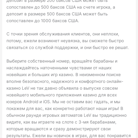
депозит в размере 200 баксов США может быть
сопоставлен до 500 баксов США на счете игрока, а
депозит в размере 500 баксов США может быть
сопоставлен до 1000 баксов США.
С точки зрения обслуживания клиентов, они неплохи,
потому, ежели возникнет неувязка, вы сможете быстро
связаться со службой поддержки, и они быстро ее решат.
Выберите собственный номер, вращайте барабаны и
наслаждайтесь наточенными чувствами от наших
новейших и больших игр казино. В неизменном поиске
вполне безопасного, надежного и комфортного онлайн-
казино LeV не так давно объявила о выпуске совсем
новейшего мобильного приложения казино для всех
юзеров Android и iOS. Мы не оставим вас гадать, и мы
покажем для вас, как конкретно работают наши игры! В
обычном раунде игровых автоматов LeV вы традиционно
видите, как вы играете на слоте с 3-мя барабанами,
которые вращаются и сразу демонстрируют свои
результаты. Ежели вы новичок в играх, для вас понравится