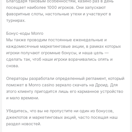
Благодаря таковым особенностям, казино раз в день
посещает наиболее 1000 игроков. Они запускают
фаворитные слоты, настольные утехи и участвуют в
турнирах.
Бонус-коды Monro
Мы также проводим постоянные еженедельные и
каждомесячные маркетинговые акции, в рамках которых
игроки получают огромные бонусы, и наша цель —
сделать так, чтоб наши игроки ворачивались опять и
снова.
Операторы разработали определенный регламент, который
поможет в Monro casino зеркало скачать на Дроид. Для
этого клиенту пригодится лишь его карманное устройство
и мало времени.
Убедитесь, что вы не пропустите ни один из бонусов,
джекпотов и маркетинговых акций, часто посещая наш
раздел новостей.