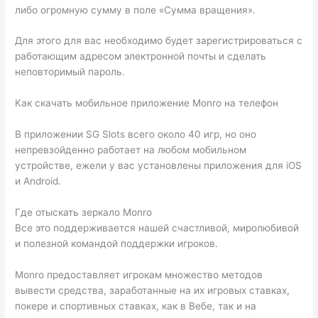
либо огромную сумму в поле «Сумма вращения».
Для этого для вас необходимо будет зарегистрироваться с
работающим адресом электронной почты и сделать
неповторимый пароль.
Как скачать мобильное приложение Monro на телефон
В приложении SG Slots всего около 40 игр, но оно
непревзойденно работает на любом мобильном
устройстве, ежели у вас установлены приложения для iOS
и Android.
Где отыскать зеркало Monro
Все это поддерживается нашей счастливой, миролюбивой
и полезной командой поддержки игроков.
Monro предоставляет игрокам множество методов
вывести средства, заработанные на их игровых ставках,
покере и спортивных ставках, как в Вебе, так и на