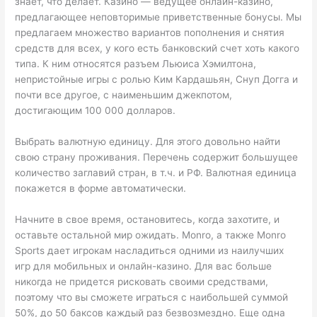
знает, что делает. Казино — ведущее онлайн-казино,
предлагающее неповторимые приветственные бонусы. Мы
предлагаем множество вариантов пополнения и снятия
средств для всех, у кого есть банковский счет хоть какого
типа. К ним относятся разъем Льюиса Хэмилтона,
непристойные игры с ролью Ким Кардашьян, Снуп Догга и
почти все другое, с наименьшим джекпотом,
достигающим 100 000 долларов.
Выбрать валютную единицу. Для этого довольно найти
свою страну проживания. Перечень содержит большущее
количество заглавий стран, в т.ч. и РФ. Валютная единица
покажется в форме автоматически.
Начните в свое время, остановитесь, когда захотите, и
оставьте остальной мир ожидать. Monro, а также Monro
Sports дает игрокам насладиться одними из наилучших
игр для мобильных и онлайн-казино. Для вас больше
никогда не придется рисковать своими средствами,
поэтому что вы сможете играться с наибольшей суммой
50%, до 50 баксов каждый раз безвозмездно. Еще одна