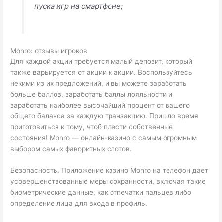
пуска игр на смартфоне;
Monro: отзывы игроков
Для каждой акции требуется малый депозит, который
также варьируется от акции к акции. Воспользуйтесь
некими из их предложений, и вы можете заработать
больше баллов, заработать баллы лояльности и
заработать наиболее высочайший процент от вашего
общего баланса за каждую транзакцию. Пришло время
приготовиться к тому, чтоб плести собственные
состояния! Monro — онлайн-казино с самым огромным
выбором самых фаворитных слотов.
Безопасность. Приложение казино Monro на телефон дает
усовершенствованные меры сохранности, включая такие
биометрические данные, как отпечатки пальцев либо
определение лица для входа в профиль.