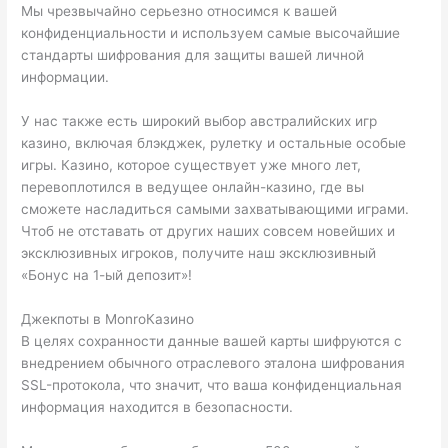
Мы чрезвычайно серьезно относимся к вашей
конфиденциальности и используем самые высочайшие
стандарты шифрования для защиты вашей личной
информации.
У нас также есть широкий выбор австралийских игр
казино, включая блэкджек, рулетку и остальные особые
игры. Казино, которое существует уже много лет,
перевоплотился в ведущее онлайн-казино, где вы
сможете насладиться самыми захватывающими играми.
Чтоб не отставать от других наших совсем новейших и
эксклюзивных игроков, получите наш эксклюзивный
«Бонус на 1-ый депозит»!
Джекпоты в MonroКазино
В целях сохранности данные вашей карты шифруются с
внедрением обычного отраслевого эталона шифрования
SSL-протокола, что значит, что ваша конфиденциальная
информация находится в безопасности.