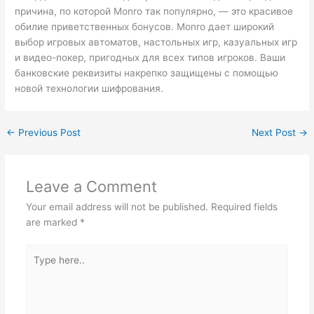
причина, по которой Monro так популярно, — это красивое
обилие приветственных бонусов. Monro дает широкий
выбор игровых автоматов, настольных игр, казуальных игр
и видео-покер, пригодных для всех типов игроков. Ваши
банковские реквизиты накрепко защищены с помощью
новой технологии шифрования.
←
Previous Post
Next Post
→
Leave a Comment
Your email address will not be published.
Required fields
are marked
*
Type
here..