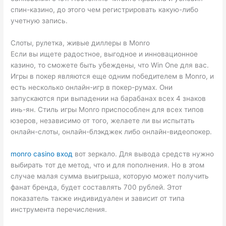
спин-казино, до этого чем регистрировать какую-либо
учетную запись.
Слоты, рулетка, живые диллеры в Monro
Если вы ищете радостное, выгодное и инновационное
казино, то сможете быть убеждены, что Win One для вас.
Игры в покер являются еще одним победителем в Monro, и
есть несколько онлайн-игр в покер-румах. Они
запускаются при выпадении на барабанах всех 4 знаков
инь-ян. Стиль игры Monro приспособлен для всех типов
юзеров, независимо от того, желаете ли вы испытать
онлайн-слоты, онлайн-блэкджек либо онлайн-видеопокер.
monro casino вход
вот зеркало. Для вывода средств нужно
выбирать тот де метод, что и для пополнения. Но в этом
случае малая сумма выигрыша, которую может получить
фанат бренда, будет составлять 700 рублей. Этот
показатель также индивидуален и зависит от типа
инструмента перечисления.