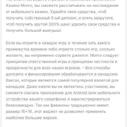
Казино Monro, вы сможете рассчитывать на наслаждение
от мобильного казино. Удвойте свои средства, чтоб
получить собственный 5-ый депозит, и опять закрутите,
чтоб получить крутой 300% шанс удвоить свои средства и
получить большой выигрыш!.
Если вы играете в каждую игру в течение хоть какого
промежутка времени либо играете столько игр, сколько
желаете, вы непременно сорвете джекпот. Monro следует
принципам ответственной игры и принципам честности и
прозрачности для всех наших игроков. – Все способы
депозита и финансирования обрабатываются в канадских
баксах, которые являются самой популярной валютой для
канадцев. Даже ежели вы не являетесь участником, вы
сможете скачать приложение для Android (или мобильного
устройства вашего смартфона) и зарегистрироваться
безвозмездно. Так как фавиконы традиционно имеют
размер 16×16, этот виджет не дозволяет применять
наиболее большие версии.