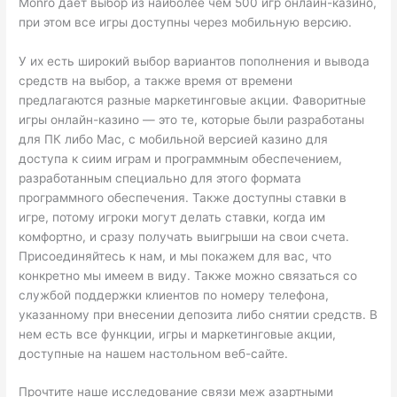
Monro дает выбор из наиболее чем 500 игр онлайн-казино,
при этом все игры доступны через мобильную версию.
У их есть широкий выбор вариантов пополнения и вывода
средств на выбор, а также время от времени
предлагаются разные маркетинговые акции. Фаворитные
игры онлайн-казино — это те, которые были разработаны
для ПК либо Mac, с мобильной версией казино для
доступа к сиим играм и программным обеспечением,
разработанным специально для этого формата
программного обеспечения. Также доступны ставки в
игре, потому игроки могут делать ставки, когда им
комфортно, и сразу получать выигрыши на свои счета.
Присоединяйтесь к нам, и мы покажем для вас, что
конкретно мы имеем в виду. Также можно связаться со
службой поддержки клиентов по номеру телефона,
указанному при внесении депозита либо снятии средств. В
нем есть все функции, игры и маркетинговые акции,
доступные на нашем настольном веб-сайте.
Прочтите наше исследование связи меж азартными