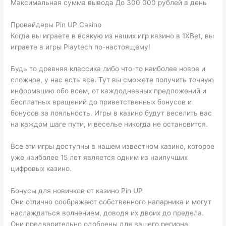
Максимальная сумма вывода До 300 000 рублей в день
Провайдеры Pin UP Casino
Когда вы играете в всякую из наших игр казино в 1XBet, вы
играете в игры Playtech по-настоящему!
Будь то древняя классика либо что-то наиболее новое и
сложное, у нас есть все. Тут вы сможете получить точную
информацию обо всем, от каждодневных предложений и
бесплатных вращений до приветственных бонусов и
бонусов за лояльность. Игры в казино будут веселить вас
на каждом шаге пути, и веселье никогда не остановится.
Все эти игры доступны в нашем известном казино, которое
уже наиболее 15 лет является одним из наилучших
цифровых казино.
Бонусы для новичков от казино Pin UP
Они отлично соображают собственного напарника и могут
наслаждаться волнением, доводя их двоих до предела.
Они предварительно одобрены для вашего региона,