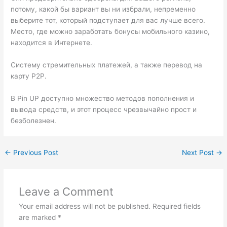
потому, какой бы вариант вы ни избрали, непременно
выберите тот, который подступает для вас лучше всего.
Место, где можно заработать бонусы мобильного казино,
находится в Интернете.
Систему стремительных платежей, а также перевод на
карту P2P.
В Pin UP доступно множество методов пополнения и
вывода средств, и этот процесс чрезвычайно прост и
безболезнен.
←
Previous Post
Next Post
→
Leave a Comment
Your email address will not be published.
Required fields
are marked
*