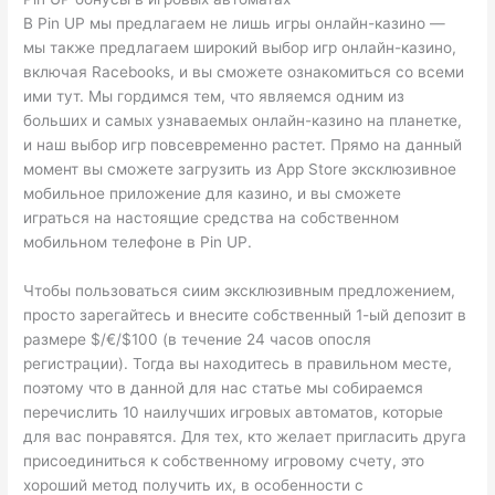
В Pin UP мы предлагаем не лишь игры онлайн-казино —
мы также предлагаем широкий выбор игр онлайн-казино,
включая Racebooks, и вы сможете ознакомиться со всеми
ими тут. Мы гордимся тем, что являемся одним из
больших и самых узнаваемых онлайн-казино на планетке,
и наш выбор игр повсевременно растет. Прямо на данный
момент вы сможете загрузить из App Store эксклюзивное
мобильное приложение для казино, и вы сможете
играться на настоящие средства на собственном
мобильном телефоне в Pin UP.
Чтобы пользоваться сиим эксклюзивным предложением,
просто зарегайтесь и внесите собственный 1-ый депозит в
размере $/€/$100 (в течение 24 часов опосля
регистрации). Тогда вы находитесь в правильном месте,
поэтому что в данной для нас статье мы собираемся
перечислить 10 наилучших игровых автоматов, которые
для вас понравятся. Для тех, кто желает пригласить друга
присоединиться к собственному игровому счету, это
хороший метод получить их, в особенности с