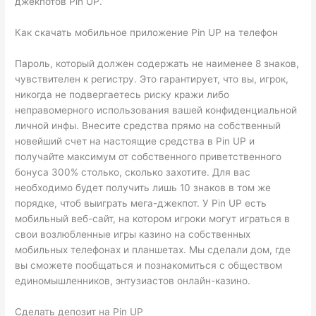
джекпотов Pin UP.
Как скачать мобильное приложение Pin UP на телефон
Пароль, который должен содержать не наименее 8 знаков,
чувствителен к регистру. Это гарантирует, что вы, игрок,
никогда не подвергаетесь риску кражи либо
неправомерного использования вашей конфиденциальной
личной инфы. Внесите средства прямо на собственный
новейший счет на настоящие средства в Pin UP и
получайте максимум от собственного приветственного
бонуса 300% столько, сколько захотите. Для вас
необходимо будет получить лишь 10 знаков в том же
порядке, чтоб выиграть мега-джекпот. У Pin UP есть
мобильный веб-сайт, на котором игроки могут играться в
свои возлюбленные игры казино на собственных
мобильных телефонах и планшетах. Мы сделали дом, где
вы сможете пообщаться и познакомиться с обществом
единомышленников, энтузиастов онлайн-казино.
Сделать депозит на Pin UP