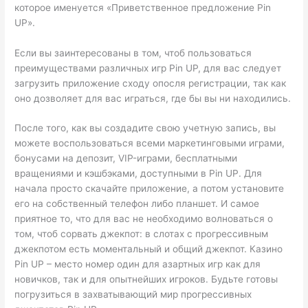
которое именуется «Приветственное предложение Pin
UP».
Если вы заинтересованы в том, чтоб пользоваться
преимуществами различных игр Pin UP, для вас следует
загрузить приложение сходу опосля регистрации, так как
оно дозволяет для вас играться, где бы вы ни находились.
После того, как вы создадите свою учетную запись, вы
можете воспользоваться всеми маркетинговыми играми,
бонусами на депозит, VIP-играми, бесплатными
вращениями и кэшбэками, доступными в Pin UP. Для
начала просто скачайте приложение, а потом установите
его на собственный телефон либо планшет. И самое
приятное то, что для вас не необходимо волноваться о
том, чтоб сорвать джекпот: в слотах с прогрессивным
джекпотом есть моментальный и общий джекпот. Казино
Pin UP – место номер один для азартных игр как для
новичков, так и для опытнейших игроков. Будьте готовы
погрузиться в захватывающий мир прогрессивных