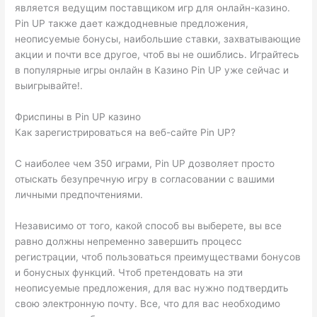
является ведущим поставщиком игр для онлайн-казино.
Pin UP также дает каждодневные предложения,
неописуемые бонусы, наибольшие ставки, захватывающие
акции и почти все другое, чтоб вы не ошиблись. Играйтесь
в популярные игры онлайн в Казино Pin UP уже сейчас и
выигрывайте!.
Фриспины в Pin UP казино
Как зарегистрироваться на веб-сайте Pin UP?
С наиболее чем 350 играми, Pin UP дозволяет просто
отыскать безупречную игру в согласовании с вашими
личными предпочтениями.
Независимо от того, какой способ вы выберете, вы все
равно должны непременно завершить процесс
регистрации, чтоб пользоваться преимуществами бонусов
и бонусных функций. Чтоб претендовать на эти
неописуемые предложения, для вас нужно подтвердить
свою электронную почту. Все, что для вас необходимо