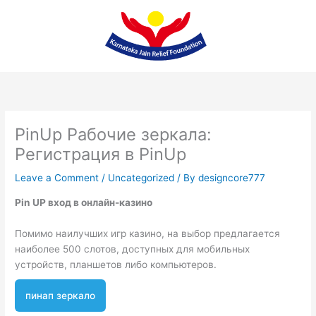
Skip
to
content
PinUp Рабочие зеркала:
Регистрация в PinUp
Leave a Comment
/
Uncategorized
/ By
designcore777
Pin UP вход в онлайн-казино
Помимо наилучших игр казино, на выбор предлагается
наиболее 500 слотов, доступных для мобильных
устройств, планшетов либо компьютеров.
пинап зеркало