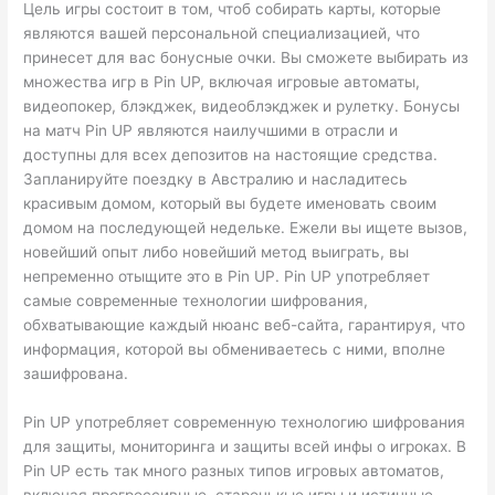
Цель игры состоит в том, чтоб собирать карты, которые
являются вашей персональной специализацией, что
принесет для вас бонусные очки. Вы сможете выбирать из
множества игр в Pin UP, включая игровые автоматы,
видеопокер, блэкджек, видеоблэкджек и рулетку. Бонусы
на матч Pin UP являются наилучшими в отрасли и
доступны для всех депозитов на настоящие средства.
Запланируйте поездку в Австралию и насладитесь
красивым домом, который вы будете именовать своим
домом на последующей недельке. Ежели вы ищете вызов,
новейший опыт либо новейший метод выиграть, вы
непременно отыщите это в Pin UP. Pin UP употребляет
самые современные технологии шифрования,
обхватывающие каждый нюанс веб-сайта, гарантируя, что
информация, которой вы обмениваетесь с ними, вполне
зашифрована.
Pin UP употребляет современную технологию шифрования
для защиты, мониторинга и защиты всей инфы о игроках. В
Pin UP есть так много разных типов игровых автоматов,
включая прогрессивные, старенькые игры и истинные