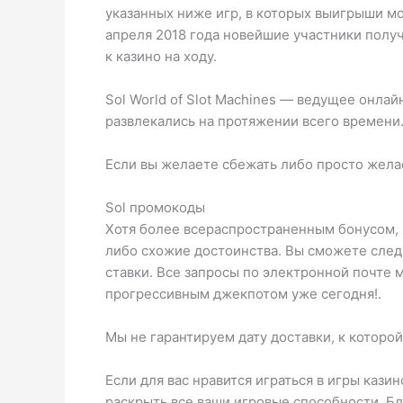
указанных ниже игр, в которых выигрыши мог
апреля 2018 года новейшие участники получ
к казино на ходу.
Sol World of Slot Machines — ведущее онла
развлекались на протяжении всего времени
Если вы желаете сбежать либо просто желае
Sol промокоды
Хотя более всераспространенным бонусом, 
либо схожие достоинства. Вы сможете следи
ставки. Все запросы по электронной почте 
прогрессивным джекпотом уже сегодня!.
Мы не гарантируем дату доставки, к которой
Если для вас нравится играться в игры кази
раскрыть все ваши игровые способности. Бл