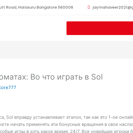
Mutt Road, Halasuru Bangalore 560008
jaymahaveer2021@
оматах: Во что играть в Sol
core777
а, Sol вправду устанавливает эталон, так как это 1-ое онл
ожете начать применять эти бонусные вращения в свое насла
собые игры в хоть какое время, 24/7. Все новейшие игроки 