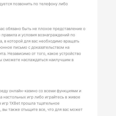
дуется позвонить по телефону либо
вас обязано быть не плохое представление о
е правила и условия вознаграждений по
ра, в которой для вас необходимо вращать
ронное письмо с доказательством на
та. Независимо от того, какое устройство
 вы сможете наслаждаться наилучшим в
среду онлайн-казино со всеми функциями и
а настольных игр либо играйтесь в живое
з игр 1XBet прошла тщательное
 вы также отыщите все, что для вас может