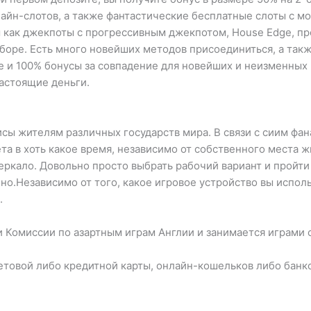
лайн-слотов, а также фантастические бесплатные слоты с 
как джекпоты с прогрессивным джекпотом, House Edge, пр
ыборе. Есть много новейших методов присоединиться, а такж
 и 100% бонусы за совпадение для новейших и неизменных и
астоящие деньги.
исы жителям различных государств мира. В связи с сиим фан
та в хоть какое время, независимо от собственного места ж
зеркало. Довольно просто выбрать рабочий вариант и пройт
о.Независимо от того, какое игровое устройство вы испол
.
и Комиссии по азартным играм Англии и занимается играми с
товой либо кредитной карты, онлайн-кошельков либо банко