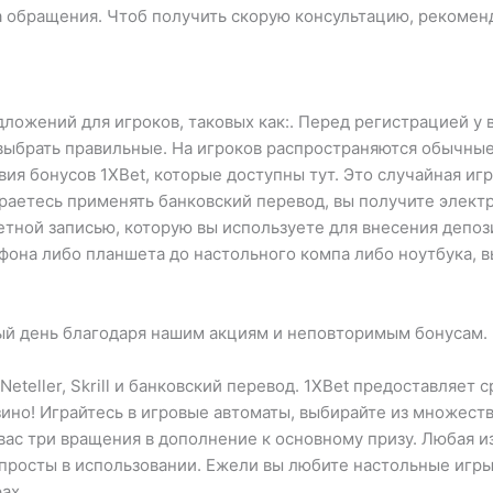
а обращения. Чтоб получить скорую консультацию, рекомен
ожений для игроков, таковых как:. Перед регистрацией у 
 выбрать правильные. На игроков распространяются обычны
овия бонусов 1XBet, которые доступны тут. Это случайная иг
раетесь применять банковский перевод, вы получите элект
етной записью, которую вы используете для внесения депози
лефона либо планшета до настольного компа либо ноутбука,
й день благодаря нашим акциям и неповторимым бонусам.
teller, Skrill и банковский перевод. 1XBet предоставляет 
но! Играйтесь в игровые автоматы, выбирайте из множеств
 вас три вращения в дополнение к основному призу. Любая и
просты в использовании. Ежели вы любите настольные игры,
ах.