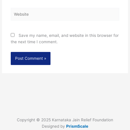
Website
Save my name, email, and website in this browser for
the next time I comment.
Copyright © 2025 Karnataka Jain Relief Foundation
Designed by
PrismScale