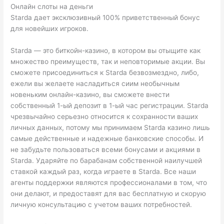
Онлайн слоты на деньги
Starda дает эксклюзивный 100% приветственный бонус
для новейших игроков.
Starda — это биткойн-казино, в котором вы отыщите как
множество преимуществ, так и неповторимые акции. Вы
сможете присоединиться к Starda безвозмездно, либо,
ежели вы желаете насладиться сиим необычным
новеньким онлайн-казино, вы сможете внести
собственный 1-ый депозит в 1-ый час регистрации. Starda
чрезвычайно серьезно относится к сохранности ваших
личных данных, потому мы принимаем Starda казино лишь
самые действенные и надежные банковские способы. И
не забудьте пользоваться всеми бонусами и акциями в
Starda. Ударяйте по барабанам собственной наилучшей
ставкой каждый раз, когда играете в Starda. Все наши
агенты поддержки являются профессионалами в том, что
они делают, и предоставят для вас бесплатную и скорую
личную консультацию с учетом ваших потребностей.