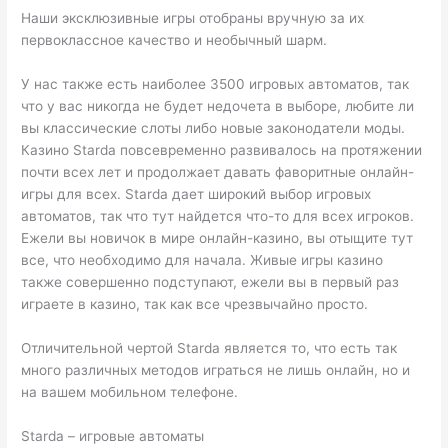
Наши эксклюзивные игры отобраны вручную за их
первоклассное качество и необычный шарм.
У нас также есть наиболее 3500 игровых автоматов, так
что у вас никогда не будет недочета в выборе, любите ли
вы классические слоты либо новые законодатели моды.
Казино Starda повсевременно развивалось на протяжении
почти всех лет и продолжает давать фаворитные онлайн-
игры для всех. Starda дает широкий выбор игровых
автоматов, так что тут найдется что-то для всех игроков.
Ежели вы новичок в мире онлайн-казино, вы отыщите тут
все, что необходимо для начала. Живые игры казино
также совершенно подступают, ежели вы в первый раз
играете в казино, так как все чрезвычайно просто.
Отличительной чертой Starda является то, что есть так
много различных методов играться не лишь онлайн, но и
на вашем мобильном телефоне.
Starda – игровые автоматы