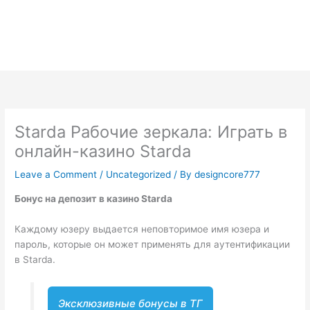
Skip
to
content
Starda Рабочие зеркала: Играть в
онлайн-казино Starda
Leave a Comment
/
Uncategorized
/ By
designcore777
Бонус на депозит в казино Starda
Каждому юзеру выдается неповторимое имя юзера и
пароль, которые он может применять для аутентификации
в Starda.
Эксклюзивные бонусы в ТГ