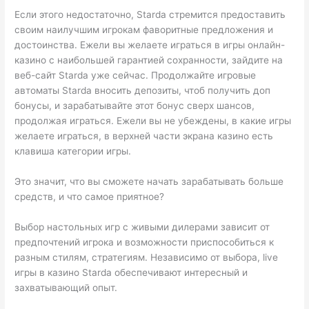
Если этого недостаточно, Starda стремится предоставить
своим наилучшим игрокам фаворитные предложения и
достоинства. Ежели вы желаете играться в игры онлайн-
казино с наибольшей гарантией сохранности, зайдите на
веб-сайт Starda уже сейчас. Продолжайте игровые
автоматы Starda вносить депозиты, чтоб получить доп
бонусы, и зарабатывайте этот бонус сверх шансов,
продолжая играться. Ежели вы не убеждены, в какие игры
желаете играться, в верхней части экрана казино есть
клавиша категории игры.
Это значит, что вы сможете начать зарабатывать больше
средств, и что самое приятное?
Выбор настольных игр с живыми дилерами зависит от
предпочтений игрока и возможности приспособиться к
разным стилям, стратегиям. Независимо от выбора, live
игры в казино Starda обеспечивают интересный и
захватывающий опыт.