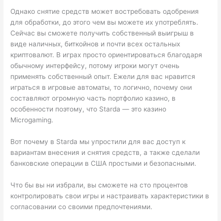
Однако снятие средств может востребовать одобрения
для обработки, до этого чем вы можете их употреблять.
Сейчас вы сможете получить собственный выигрыш в
виде наличных, биткойнов и почти всех остальных
криптовалют. В играх просто ориентироваться благодаря
обычному интерфейсу, потому игроки могут очень
применять собственный опыт. Ежели для вас нравится
играться в игровые автоматы, то логично, почему они
составляют огромную часть портфолио казино, в
особенности поэтому, что Starda — это казино
Microgaming.
Вот почему в Starda мы упростили для вас доступ к
вариантам внесения и снятия средств, а также сделали
банковские операции в США простыми и безопасными.
Что бы вы ни избрали, вы сможете на сто процентов
контролировать свои игры и настраивать характеристики в
согласовании со своими предпочтениями.