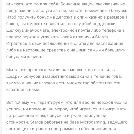
отыскать что-то для себя. Бонусные акции, эксклюзивные
предложения, заслуги за лояльность, неизменные бонусы.
Чтоб получить бонус на депозит в спин-казино в размере 1
бакса, вы сможете связаться со службой поддержки,
щелкнув значок чата, электронной почты либо телефона в
правом верхнем углу хоть какой странички Starda.
Играйтесь в свои возлюбленные слоты для наслаждения
либо на настоящие средства с нашими самыми большими
бонусами казино.
Мы также предлагаем для вас множество остальных
щедрых бонусов и маркетинговых акций в течение года,
так что у наших игроков есть множество обстоятельств
играться с нами.
Вот почему мы гарантируем, что для вас не необходимо ни
усилий, ни времени, ни морок, чтоб играться и выигрывать
потрясающие игры, бонусы и игры по наилучшей
стоимости. Starda работает на базе Microgaming, ведущего
поставщика игрового программного обеспечения для