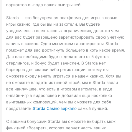
вариантов вывода ваших выигрышей.
Starda — это безупречная платформа для игры в новые
игры казино, где бы вы ни захотели. Вы будете
уведомлены о всех таковых ограничениях, до этого чем
для вас будет разрешено зарегистрировать свою учетную
запись в казино. Одно мы можем гарантировать: Starda
поможет для вас достигнуть большего в хоть какое время.
Для вас необходимо будет сделать это от 5 фунтов
стерлингов, и бонус будет зачислен. В Starda нет
барьеров для скачки либо регистрации, потому вы
сможете сходу начать играться в нашем казино. Хотя вы
не сможете владеть истинной игрой, мы в Starda взяли
все наилучшее, что есть в игровом автомате, в виде
онлайн-игр в видеопокер и добавили еще несколько
выигрышных композиций, чем вы сможете для себя
представить.
Starda Casino зеркало
самый лучший.
С вашими бонусами Starda вы сможете выбирать меж
функцией «Возврат», которая вернет часть ваших