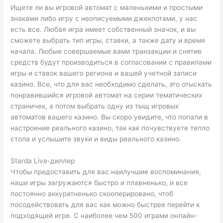
Ищете ли вы игровой автомат с маленькими и простыми
знаками либо игру с неописуемыми джекпотами, у нас
есть все. Любая игра имеет собственный значок, и вы
сможете выбрать тип игры, ставки, а также дату и время
начала. Любые совершаемые вами транзакции и снятие
средств будут производиться в согласовании с правилами
игры и ставок вашего региона и вашей учетной записи
казино. Все, что для вас необходимо сделать, это отыскать
понравившийся игровой автомат на серии тематических
страничек, а потом выбрать одну из тыщ игровых
автоматов вашего казино. Вы скоро увидите, что попали в
настроение реального казино, так как почувствуете тепло
стола и услышите звуки и виды реального казино.
Starda Live-диллер
Чтобы предоставить для вас наилучшие воспоминания,
наши игры загружаются быстро и плавненько, и все
постоянно аккуратненько скооперировано, чтоб
посодействовать для вас как можно быстрее перейти к
подходящей игре. С наиболее чем 500 играми онлайн-