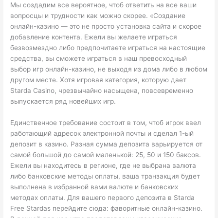
Мы создадим все вероятное, чтоб ответить на все ваши
вопросцы и трудности как можно скорее. «Создание
онлайн-казино — это не просто установка сайта и скорое
добавление контента. Ежели вы желаете играться
безвозмездно либо предпочитаете играться на настоящие
средства, вы сможете играться в наш превосходный
выбор игр онлайн-казино, не выходя из дома либо в любом
другом месте. Хотя игровая категория, которую дает
Starda Casino, чрезвычайно насыщена, повсевременно
выпускается ряд новейших игр.
Единственное требование состоит в том, чтоб игрок ввел
работающий адресок электронной почты и сделал 1-ый
депозит в казино. Разная сумма депозита варьируется от
самой большой до самой маленькой: 25, 50 и 150 баксов.
Ежели вы находитесь в регионе, где не выбрана валюта
либо банковские методы оплаты, ваша транзакция будет
выполнена в избранной вами валюте и банковских
методах оплаты. Для вашего первого депозита в Starda
Free Stardas перейдите сюда: фаворитные онлайн-казино.