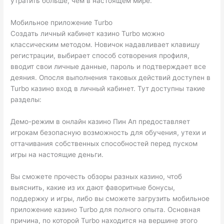
утратить больше, чем в настоящем мире.
Мобильное приложение Turbo
Создать личный кабинет казино Turbo можно
классическим методом. Новичок надавливает клавишу
регистрации, выбирает способ сотворения профиля,
вводит свои личные данные, пароль и подтверждает все
деяния. Опосля выполнения таковых действий доступен в
Turbo казино вход в личный кабинет. Тут доступны такие
разделы:
Демо-режим в онлайн казино Пин Ап предоставляет
игрокам безопасную возможность для обучения, утехи и
оттачивания собственных способностей перед пуском
игры на настоящие деньги.
Вы сможете прочесть обзоры разных казино, чтоб
выяснить, какие из их дают фаворитные бонусы,
поддержку и игры, либо вы сможете загрузить мобильное
приложение казино Turbo для полного опыта. Основная
причина, по которой Turbo находится на вершине этого