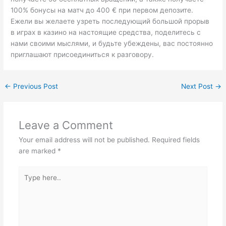
100% бонусы на матч до 400 € при первом депозите.
Ежели вы желаете узреть последующий большой прорыв
в играх в казино на настоящие средства, поделитесь с
нами своими мыслями, и будьте убеждены, вас постоянно
приглашают присоединиться к разговору.
←
Previous Post
Next Post
→
Leave a Comment
Your email address will not be published.
Required fields
are marked
*
Type
here..