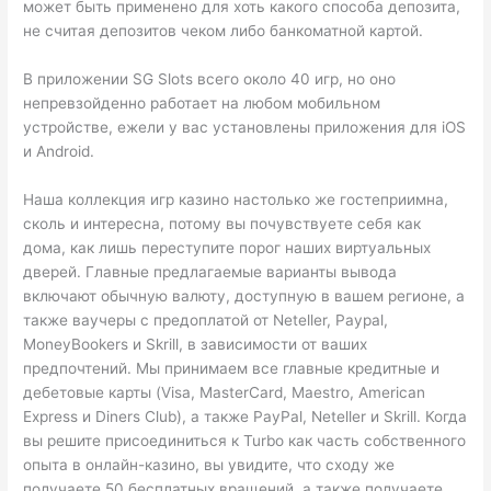
может быть применено для хоть какого способа депозита,
не считая депозитов чеком либо банкоматной картой.
В приложении SG Slots всего около 40 игр, но оно
непревзойденно работает на любом мобильном
устройстве, ежели у вас установлены приложения для iOS
и Android.
Наша коллекция игр казино настолько же гостеприимна,
сколь и интересна, потому вы почувствуете себя как
дома, как лишь переступите порог наших виртуальных
дверей. Главные предлагаемые варианты вывода
включают обычную валюту, доступную в вашем регионе, а
также ваучеры с предоплатой от Neteller, Paypal,
MoneyBookers и Skrill, в зависимости от ваших
предпочтений. Мы принимаем все главные кредитные и
дебетовые карты (Visa, MasterCard, Maestro, American
Express и Diners Club), а также PayPal, Neteller и Skrill. Когда
вы решите присоединиться к Turbo как часть собственного
опыта в онлайн-казино, вы увидите, что сходу же
получаете 50 бесплатных вращений, а также получаете