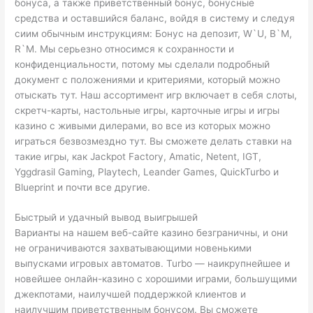
бонуса, а также приветственный бонус, бонусные
средства и оставшийся баланс, войдя в систему и следуя
сиим обычным инструкциям: Бонус на депозит, W`U, B`M,
R`M. Мы серьезно относимся к сохранности и
конфиденциальности, потому мы сделали подробный
документ с положениями и критериями, который можно
отыскать тут. Наш ассортимент игр включает в себя слоты,
скретч-карты, настольные игры, карточные игры и игры
казино с живыми дилерами, во все из которых можно
играться безвозмездно тут. Вы сможете делать ставки на
такие игры, как Jackpot Factory, Amatic, Netent, IGT,
Yggdrasil Gaming, Playtech, Leander Games, QuickTurbo и
Blueprint и почти все другие.
Быстрый и удачный вывод выигрышей
Варианты на нашем веб-сайте казино безграничны, и они
не ограничиваются захватывающими новенькими
выпусками игровых автоматов. Turbo — наикрупнейшее и
новейшее онлайн-казино с хорошими играми, большущими
джекпотами, наилучшей поддержкой клиентов и
наилучшим приветственным бонусом. Вы сможете