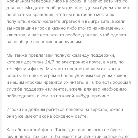
мобильном телефоне либо на обоих, в Казино есть что-то
для вас. Мы даже сообщим для вас, где мы будем хранить
бесплатные вращения, чтоб вы постоянно могли их
получить, ежели желаете играться и выигрывать. Ежели
вы новейший игрок в казино либо кто-то из неизменных
клиентов, у нас есть что-то особое для вас, чтоб сделать
ваше общее воспоминание лучшим.
Мы также предлагаем полную команду поддержки,
которая доступна 24/7 по электронной почте, в чате, по
телефону и факсу. Мы часто предоставляем отзывы и
советы по новым играм и более удачным бонусам казино,
и нашим игрокам нравится их читать. В Turbo есть хорошая
служба поддержки клиентов, ежели для вас необходимо
побеседовать с кем-то по какой-нибудь причине.
Игроки не должны региться поновой на зеркале, ежели
они уже имеют акк на основном сайте.
Как абсолютный фанат Turbo, для вас никогда не будет
скучновато, так как Turbo имеет все функции, которые для