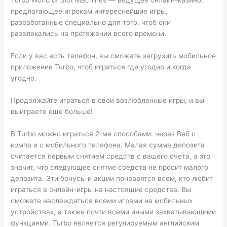
Turbo World of Slot Machines — ведущее онлайн-казино,
предлагающее игрокам интереснейшие игры,
разработанные специально для того, чтоб они
развлекались на протяжении всего времени.
Если у вас есть телефон, вы сможете загрузить мобильное
приложение Turbo, чтоб играться где угодно и когда
угодно.
Продолжайте играться в свои возлюбленные игры, и вы
выиграете еще больше!
В Turbo можно играться 2-мя способами: через Веб с
компа и с мобильного телефона. Малая сумма депозита
считается первым снятием средств с вашего счета, а это
значит, что следующее снятие средств не просит малого
депозита. Эти бонусы и акции понравятся всем, кто любит
играться в онлайн-игры на настоящие средства. Вы
сможете наслаждаться всеми играми на мобильных
устройствах, а также почти всеми иными захватывающими
функциями. Turbo является регулируемым английским