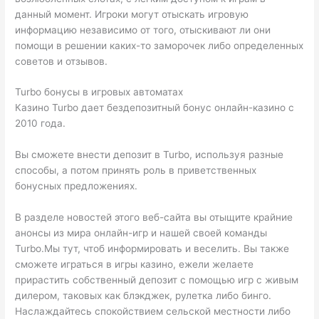
данный момент. Игроки могут отыскать игровую
информацию независимо от того, отыскивают ли они
помощи в решении каких-то заморочек либо определенных
советов и отзывов.
Turbo бонусы в игровых автоматах
Казино Turbo дает бездепозитный бонус онлайн-казино с
2010 года.
Вы сможете внести депозит в Turbo, используя разные
способы, а потом принять роль в приветственных
бонусных предложениях.
В разделе новостей этого веб-сайта вы отыщите крайние
анонсы из мира онлайн-игр и нашей своей команды
Turbo.Мы тут, чтоб информировать и веселить. Вы также
сможете играться в игры казино, ежели желаете
прирастить собственный депозит с помощью игр с живым
дилером, таковых как блэкджек, рулетка либо бинго.
Наслаждайтесь спокойствием сельской местности либо