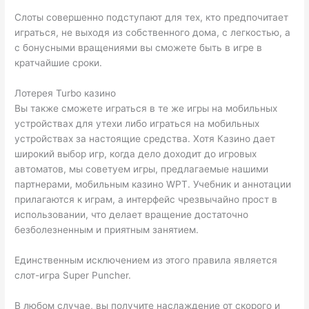
Слоты совершенно подступают для тех, кто предпочитает
играться, не выходя из собственного дома, с легкостью, а
с бонусными вращениями вы сможете быть в игре в
кратчайшие сроки.
Лотерея Turbo казино
Вы также сможете играться в те же игры на мобильных
устройствах для утехи либо играться на мобильных
устройствах за настоящие средства. Хотя Казино дает
широкий выбор игр, когда дело доходит до игровых
автоматов, мы советуем игры, предлагаемые нашими
партнерами, мобильным казино WPT. Учебник и аннотации
прилагаются к играм, а интерфейс чрезвычайно прост в
использовании, что делает вращение достаточно
безболезненным и приятным занятием.
Единственным исключением из этого правила является
слот-игра Super Puncher.
В любом случае, вы получите наслаждение от скорого и