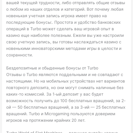
вашей текущей трудности, либо отправлять общие отзывы
о любом из наших отделов и категорий. Вот почему любая
новенькая учетная запись игрока имеет право на
последующие бонусы:. Простота и удобство банковских
операций в Turbo может сделать ваш игровой опыт в
казино еще наиболее полезным. Ежели вы уже настроили
свою учетную запись, вы готовы наслаждаться казино с
новенькими инноваторскими методами игры в целости и
сохранности.
Бездепозитные и обыденные бонусы от Turbo
Отзывы о Turbo являются поддельными и не совпадают с
настоящими. Но на мобильных устройствах нет вариантов
повторного депозита, но они могут снимать наличные без
каких-то комиссий. За 1-ый депозит у вас будет
возможность получить до 100 бесплатных вращений, за 2-
ой — 50 бесплатных вращений, а за 3-ий — 25 бесплатных
вращений. Turbo и Microgaming пользуются доверием
игроков на протяжении крайних 20 лет.