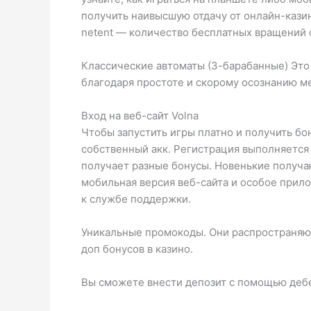
получить наивысшую отдачу от онлайн-казин
netent — количество бесплатных вращений 
Классические автоматы (3-барабанные) Это
благодаря простоте и скорому осознанию м
Вход на веб-сайт Volna
Чтобы запустить игры платно и получить бо
собственный акк. Регистрация выполняется 
получает разные бонусы. Новенькие получа
мобильная версия веб-сайта и особое прило
к службе поддержки.
Уникальные промокоды. Они распространяют
доп бонусов в казино.
Вы сможете внести депозит с помощью дебе