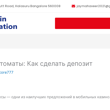
Mutt Road, Halasuru Bangalore 560008
jaymahaveer2021@
томаты: Как сделать депозит
core777
усы — одни из наилучших предложений в мобильных казино