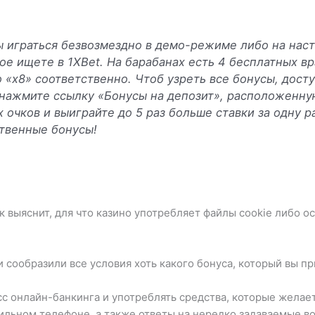
вы играться безвозмездно в демо-режиме либо на нас
е ищете в 1XBet. На барабанах есть 4 бесплатных в
бо «x8» соответственно. Чтоб узреть все бонусы, дос
 нажмите ссылку «Бонусы на депозит», расположенную
очков и выиграйте до 5 раз больше ставки за одну р
ственные бонусы!
к выяснит, для что казино употребляет файлы cookie либо о
и сообразили все условия хоть какого бонуса, который вы п
 онлайн-банкинга и употреблять средства, которые желаете
бильном телефоне, а также ответы на нередко задаваемые в