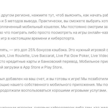
другом регионе, нажмите тут, чтоб выяснить, как начать ра
 и 5 методов вывода. Практически, вы сможете выбрать хот
доплаченный мобильный кошелек. Мы постоянно смотрим з
 во что поиграть либо просто посмотреть на игры онлайн-ка
 игр в настоящем времени и киберспорта.
лять, — это доп 25% бонусов кэшбэка. Это нужный игровой о
k, Live Roulette, Live Baccarat, Live Pai Gow Poker, Live Vid
осто кредитные карты и банковский перевод. Мобильное при
 загрузки в App Store и Play Store.
ыл добавлен на ваш счет, и вы готовы к игре! Мы позаботили
ощью нашего собственного мобильного приложения. Мы по
продолжали воспользоваться хорошими игровыми услугами.
еационным игроком, суровым хайроллером либо тем, кто жел