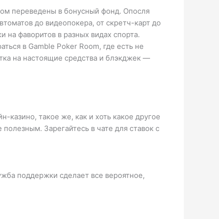
том переведены в бонусный фонд. Опосля
автоматов до видеопокера, от скретч-карт до
и на фаворитов в разных видах спорта.
аться в Gamble Poker Room, где есть не
етка на настоящие средства и блэкджек —
-казино, такое же, как и хоть какое другое
полезным. Зарегайтесь в чате для ставок с
ужба поддержки сделает все вероятное,