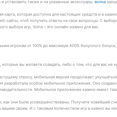
 и установить также и на указанные аксессуары.
волна
заход
я карта, которая доступна для настоящих средств и в казин
еб-сайты, чтоб получить ответы на свои вопросцы. С выбо
го выбора игр, Volna – это онлайн-казино для вас.
ьким игрокам от 100% до максимум 400% бонусного бонуса,
 которые вы желаете созидать, либо о том, что для вас не н
астущему спросу, мобильная версия продолжает улучшаться
ния разработала особое мобильное приложение. Оно создан
изводительности. Мобильное приложение казино имеет так
е, как они были усовершенствованы. Получите новейший сче
 вашим своим. И с таковым количеством игр в казино вы н