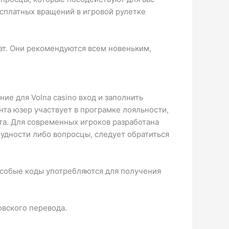
есплатных вращений в игровой рулетке
ат. Они рекомендуются всем новеньким,
ие для Volna casino вход и заполнить
нта юзер участвует в програмке лояльности,
та. Для современных игроков разработана
рудности либо вопросцы, следует обратиться
Особые коды употребляются для получения
вского перевода.