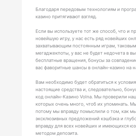
Благодаря передовым технологиям и прогр
казино притягивают взгляд.
Если вы используете тот же способ, что и п
новейшую игру, у нас есть ряд новейших он
захватывающим постоянным играм, таковым 
мегаджекпоты, у вас не будет недочета в в
бесплатные вращения, бонусы за совпадение
вас фаворитные шансы в онлайн-казино на н
Вам необходимо будет обратиться к условия
настоящие средства и, следовательно, бону
код онлайн-Казино Volna. Мы проверили наш
которых очень много, чтоб их упоминать. М
потому мы вправду помыслили о том, как м
эксклюзивных предложений кэшбэка и глуб
вправду для всех новейших и имеющихся юз
методом депозита.