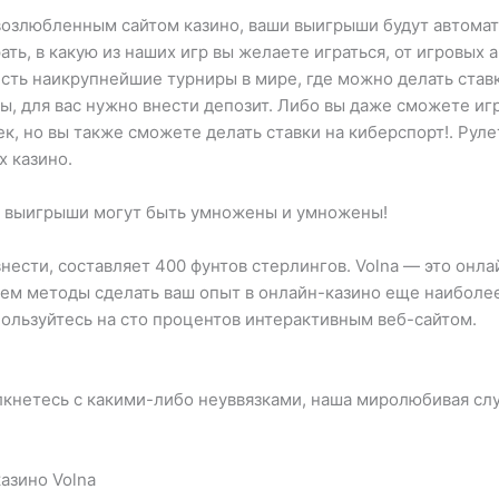
возлюбленным сайтом казино, ваши выигрыши будут автома
ать, в какую из наших игр вы желаете играться, от игровых 
есть наикрупнейшие турниры в мире, где можно делать ставк
ы, для вас нужно внести депозит. Либо вы даже сможете игр
ек, но вы также сможете делать ставки на киберспорт!. Рул
х казино.
ши выигрыши могут быть умножены и умножены!
сти, составляет 400 фунтов стерлингов. Volna — это онлайн
м методы сделать ваш опыт в онлайн-казино еще наиболее 
ользуйтесь на сто процентов интерактивным веб-сайтом.
лкнетесь с какими-либо неуввязками, наша миролюбивая сл
азино Volna