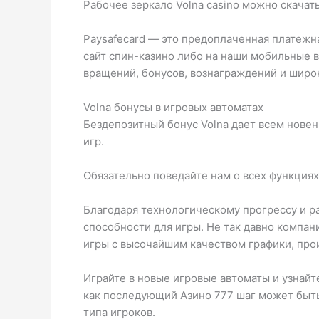
Рабочее зеркало Volna casino можно скачать
Paysafecard — это предоплаченная платежна
сайт спин-казино либо на наши мобильные в
вращений, бонусов, вознаграждений и широко
Volna бонусы в игровых автоматах
Бездепозитный бонус Volna дает всем новен
игр.
Обязательно поведайте нам о всех функциях,
Благодаря технологическому прогрессу и р
способности для игры. Не так давно компа
игры с высочайшим качеством графики, про
Играйте в новые игровые автоматы и узнайт
как последующий Азино 777 шаг может быть
типа игроков.