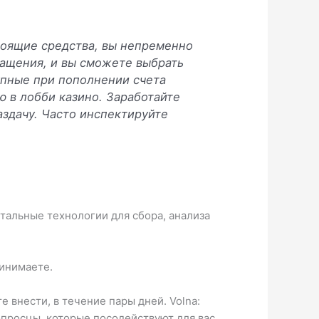
тоящие средства, вы непременно
ращения, и вы сможете выбрать
тупные при пополнении счета
 в лобби казино. Заработайте
аздачу. Часто инспектируйте
стальные технологии для сбора, анализа
ринимаете.
 внести, в течение пары дней. Volna:
опросцы, которые посодействуют для вас