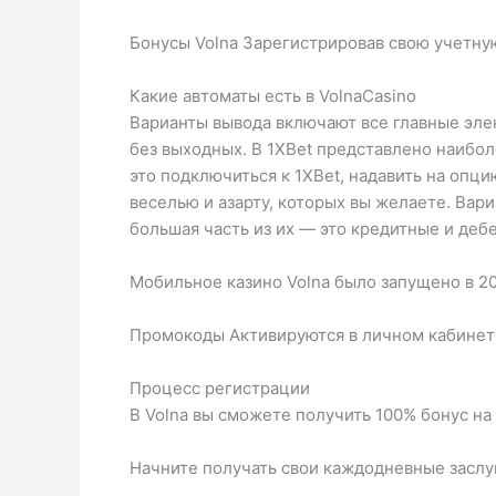
Бонусы Volna Зарегистрировав свою учетную
Какие автоматы есть в VolnaCasino
Варианты вывода включают все главные элек
без выходных. В 1XBet представлено наибол
это подключиться к 1XBet, надавить на опц
веселью и азарту, которых вы желаете. Вар
большая часть из их — это кредитные и деб
Мобильное казино Volna было запущено в 20
Промокоды Активируются в личном кабинет
Процесс регистрации
В Volna вы сможете получить 100% бонус на
Начните получать свои каждодневные заслуг